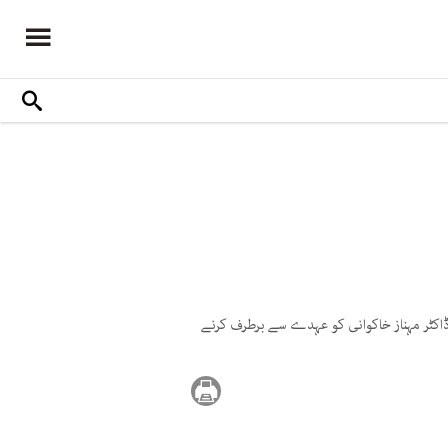
یں وائس چانسلر ڈاکٹر مہناز خاکوانی کو عہدے سے برطرف کرنے