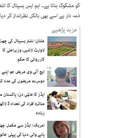
کو مشکوک بناتا ہے۔ ایم ایس ہسپتال کا ان
ذمہ دار ہے اسے بھی بالکل نظرانداز کر دیا 
مزید پڑھیے
ملتان: نشتر ہسپتال کی چھت
لاوارث لاشیں، وزیراعلیٰ کا
کارروائی کا حکم
ایچ آئی وی مریض جو اپنے
دوسرے مریضوں کی مدد کرت
ایڈز کا عالمی دن: پاکستان م
متاثرہ افراد کی 
زیادہ
امریکہ: ایڈز سے مکمل چھٹک
پانے والی دنیا کی پہلی خاتو