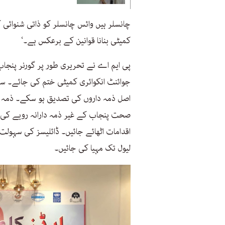
چانسلر ہیں وائس چانسلر کو ذاتی شنوائی 
کمیٹی بنانا قوانین کے برعکس ہے۔‘
پی ایم اے نے تحریری طور پر گورنر پنجاب 
جوائنٹ انکوائری کمیٹی ختم کی جائے۔ سا
اصل ذمہ داروں کی تصدیق ہو سکے۔ ذمہ دار
صحت پنجاب کے غیر ذمہ دارانہ رویے کی ت
اقدامات اٹھائے جائیں۔ ڈائلیسز کی سہول
لیول تک مہیا کی جائیں۔