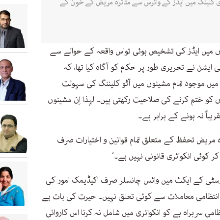
ی کلینک میں ایڈز کے وائرس سے متاثرہ مریض کے خون کے
ں میں ایڈز کی تشخیص ہوئی تواس واقعہ کے حوالے سے
یشن نے تحریری طور پر حکام کو آگاہ کیا تھا، کہ
یں موجود تمام مشینوں میں آٹو کلیننگ کی سہولت
موں کو ختم کرنے کی صلاحیت رکھتی ہیں۔ لہذا اِن مشینوں
یباً نہ ہونے کے برابر ہے۔
 مریض تحفظ کے متعلق تمام قوانین و اختیارات صرف
ر کوئی انکوائری قانونی نہیں ہے۔‘
یورسٹی کے ایکٹ میں وائس چانسلر صرف اکیڈیمک امور کی
 کے انتظامی معاملات سے کوئی تعلق نہیں۔ حیرت کی بات ہے
امی سربراہ ہے کو انکوائری میں شامل نہ کرنا اس کاروائی