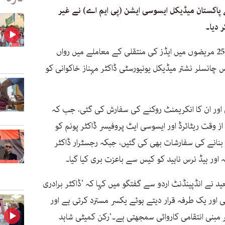
اکستان میڈیکل ایسوسی ایشن (پی ایم اے) نے غیر
کر دیا۔
محکمہ صحت پنجاب نے نشتر ہسپتال کے 25 مریضوں میں ایڈز کی منتقلی کے معاملے میں رواں
 چانسلر نشتر میڈیکل یونیورسٹی ڈاکٹر مہناز خاکوانی کو
ی اور ان کا انکریمنٹ روکنے کی سفارش کی گئی، جب کہ
از وقت ریٹائرڈ اور ایسوسی ایٹ پروفیسر ڈاکٹر پونم کو
بنانے کی سفارشات بھی کی گئیں، جبکہ رجسٹرار ڈاکٹر
 اور ہیڈ نرس ناہید کو کیس سے باعزت بری کیا گیا۔
د نے انڈپینڈنٹ اردو سے گفتگو میں کہا کہ ’ڈاکٹر برادری
نی اور یک طرفہ قرار دیتے ہوئے یکسر مسترد کرتی ہے اور
نی انتقامی کاروائی سمجھتی ہے۔‘رکن کمیٹی شاہد