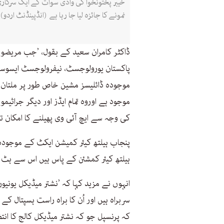
خیبر پختونخوا کی وادی سوات کے ایک سرکار
نمونے کا جائزہ لیا جا رہا ہے (انڈپینڈنٹ اردو)
ڈاکٹر کامران سعید کے بقول، ’جب مریضو
پاکستان یورولوجسٹ، نیفرولوجسٹ ایسوسی ا
موجودہ ڈائلیسز مشین خاص طور پر ملتان م
موجود ہے اوروہ تمام ایڈز اور دیگر جراثی
کی وجہ سے ایچ آئی وی پھیلنے کا امکان تقر
پنجاب ہیلتھ کیئر کمیشن ایکٹ کے موجودہ
ہیلتھ کیئر کمشئن کے پاس ہیں اس سے ہٹ ک
انہوں نے مزید کہا کہ ’نشتر میڈیکل یون
سربراہ ہیں اور اُن کا براہ راست ہسپتال
کہ پرنسپل جو کہ نشتر میڈیکل کالج کا انتظ