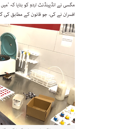
مگسی نے انڈپینڈنٹ اردو کو بتایا کہ ’میں ا
افسران نے کی، جو قانون کے مطابق کی گئ