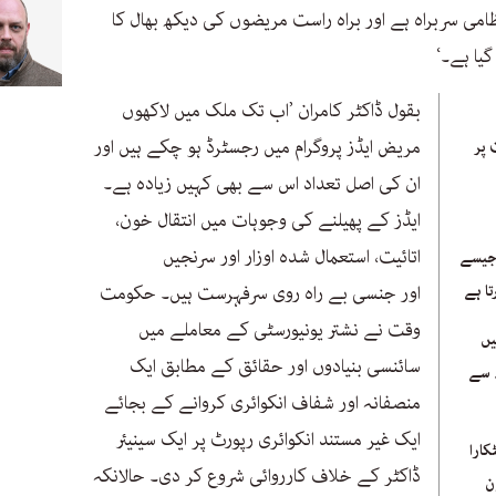
تظامی سربراہ ہے اور براہ راست مریضوں کی دیکھ بھال کا
گیا ہے۔‘
بقول ڈاکٹر کامران ’اب تک ملک میں لاکھوں
مریض ایڈز پروگرام میں رجسٹرڈ ہو چکے ہیں اور
 پر
ان کی اصل تعداد اس سے بھی کہیں زیادہ ہے۔
ایڈز کے پھیلنے کی وجوہات میں انتقال خون،
اتائیت، استعمال شدہ اوزار اور سرنجیں
 جیسے
ا ہے
اور جنسی بے راہ روی سرفہرست ہیں۔ حکومت
وقت نے نشتر یونیورسٹی کے معاملے میں
یں
سائنسی بنیادوں اور حقائق کے مطابق ایک
تعداد 2 لاکھ سے
منصفانہ اور شفاف انکوائری کروانے کے بجائے
ایک غیر مستند انکوائری رپورٹ پر ایک سینیئر
ارا
ڈاکٹر کے خلاف کارروائی شروع کر دی۔ حالانکہ
ن