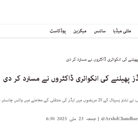
ملٹی میڈیا
سائنس
میگزین
پوڈکاسٹ
ھیلنے کی انکوائری ڈاکٹروں نے مسترد کر دی
ز پھیلنے کی انکوائری ڈاکٹروں نے مسترد کر دی
محکمہ صحت پنجاب نے نشتر ہسپتال کے 25 مریضوں میں ایڈز کی منتقلی کے معاملے م
@ArshdChaudhar
جمعہ 23 مئی 2025 6:30