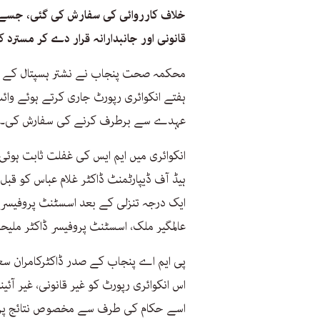
خلاف کارروائی کی سفارش کی گئی، جسے پ
قانونی اور جانبدارانہ قرار دے کر مسترد 
ہفتے انکوائری رپورٹ جاری کرتے ہوئے وائس
عہدے سے برطرف کرنے کی سفارش کی۔
انکوائری میں ایم ایس کی غفلت ثابت ہوئ
ہیڈ آف ڈیپارٹمنٹ ڈاکٹر غلام عباس کو قبل 
ایک درجہ تنزلی کے بعد اسسٹنٹ پروفیسر 
عالمگیر ملک، اسسٹنٹ پروفیسر ڈاکٹر ملیحہ
پی ایم اے پنجاب کے صدر ڈاکٹرکامران سعی
اس انکوائری رپورٹ کو غیر قانونی، غیر آئی
اسے حکام کی طرف سے مخصوص نتائج پر مب