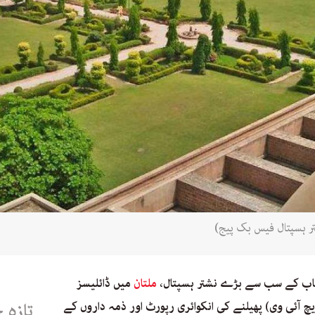
ر ہسپتال فیس بک پیج)
ب کے سب سے بڑے نشتر ہسپتال،
ملتان
میں ڈائلیسز
ایچ آئی وی) پھیلنے کی انکوائری رپورٹ اور ذمہ داروں کے
تازہ 