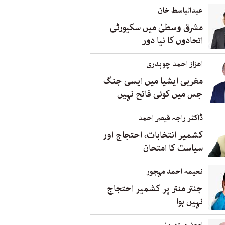
عبدالباسط خان
مشرق وسطیٰ میں سکیورٹی
اتحادوں کا نیا دور
اعزاز احمد چوہدری
مغربی ایشیا میں ایسی جنگ
جس میں کوئی فاتح نہیں
ڈاکٹر راجہ قیصر احمد
کشمیر انتخابات، احتجاج اور
سیاست کا امتحان
نعیمہ احمد مہجور
جنتر منتر پر کشمیر احتجاج
نہیں ہوا