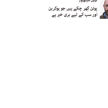
اوون میتھیوز
پوتن گِھر چکے ہیں جو یوکرین
اور سب کے لیے بری خبر ہے