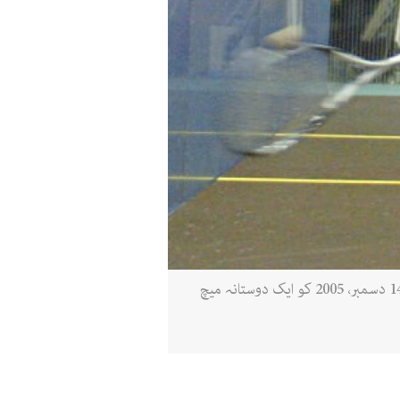
پاکستان کے سکواش لیجنڈز جہانگیر خان (دائیں) اور جان شیر خان اسلام آباد کے مصحف سکواش کمپلیکس میں 14 دسمبر، 2005 کو ایک دوستانہ میچ