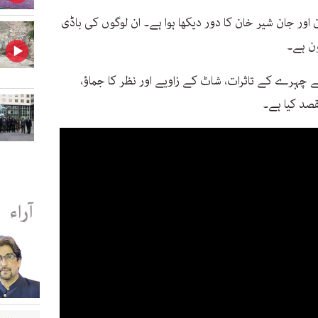
اور جان شیر خان کا دور دیکھا ہوا ہے۔ ان لوگوں کی باڈی
ون ہے۔
کے چہرے کے تاثرات، شاٹ کے زاویے اور نظر کا جماؤ،
صد کیا ہے۔
آراء