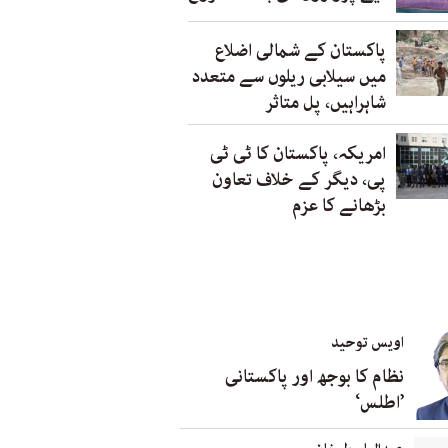
پاکستان کے شمالی اضلاع
میں سیلابی ریلوں سے متعدد
شاہراہیں، پل متاثر
امریکہ، پاکستان کا ٹی ٹی
پی، دیگر کے خلاف تعاون
بڑھانے کا عزم
اویس توحید
نظام کا بوجھ اور پاکستانی
’اطلس‘