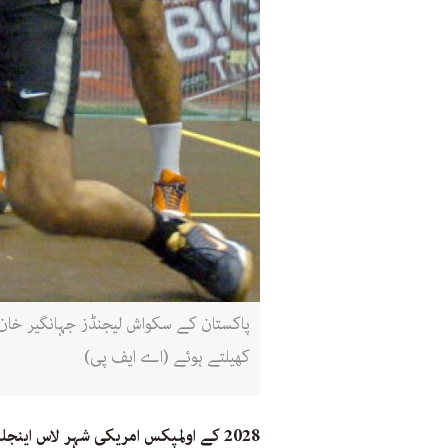
کھیلتے ہوئے (اے ایف پی)
2028 کے اولمپکس امریکی شہر لاس ای