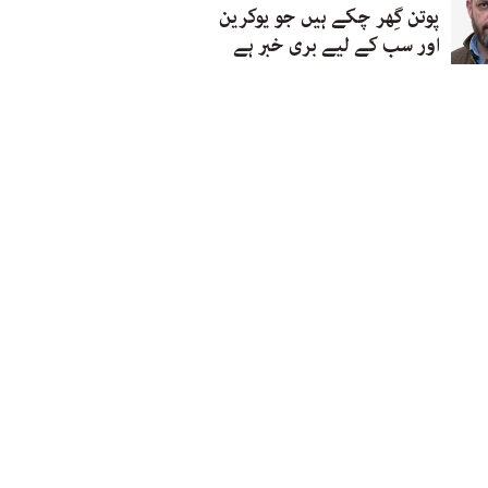
پوتن گِھر چکے ہیں جو یوکرین
اور سب کے لیے بری خبر ہے