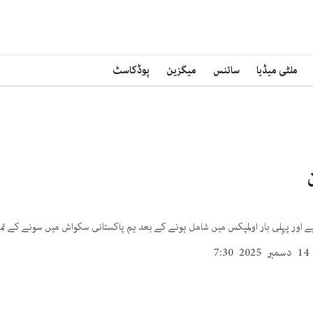
ملٹی میڈیا
سائنس
میگزین
پوڈکاسٹ
ے اور پہلی بار اولمپکس میں شامل ہونے کے بعد ہم پاکستانی سکواش میں سونے کے ت
7:30