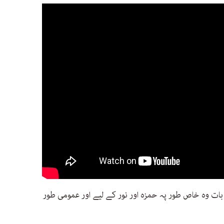
ات وہ خاص طور پہ حمزہ اور نور کے لیے اور عمومی طور