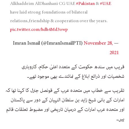
Alkhaddeim AlDhanhani CG UAE
#Pakistan
&
#UAE
have laid strong foundations of bilateral
relations,friendship & cooperation over the years.
pic.twitter.com/hdh4Md3owp
November 28,
— Imran Ismail (@ImranIsmailPTI)
2021
قریب میں سندھ حکومت کے متعدد اعلیٰ حکام، کاروباری
شخصیات اور ذرائع ابلاغ کے نمائندے بھی موجود تھے۔
تقریب سے خطاب میں متحدہ عرب کے قونصل جنرل کا کہنا تھا کہ
امارات کے بانی شیخ زاید بن سلطان النہیان کے دور سے پاکستان
اور متحدہ عرب امارات کے درمیان تاریخی اور مضبوط تعلقات قائم
ہیں۔