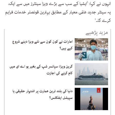
انہوں نے کہا: ’ایشیا کے سب سے بڑے ویزا سینٹرز میں سے ایک،
یہ سینٹر جدید عالمی معیار کے مطابق بہترین قونصلر خدمات فراہم
کرے گا۔‘
مزید پڑھیے
امارات نے کون کون سے نئے ویزا دینے شروع
کیے ہیں؟
گرین ویزا: سپانسر شپ کے بغیر یو اے ای میں
کام کرنے کی اجازت
دنیا کی بلند ترین عمارت پر اشتہار حقیقی یا
سپیشل ایفکٹس؟