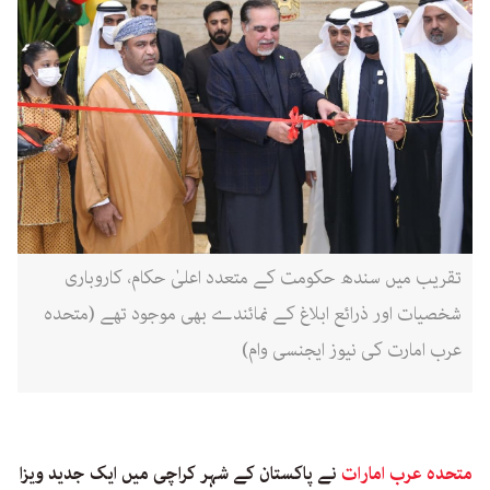
تقریب میں سندھ حکومت کے متعدد اعلیٰ حکام، کاروباری
شخصیات اور ذرائع ابلاغ کے نمائندے بھی موجود تھے (متحدہ
عرب امارت کی نیوز ایجنسی وام)
متحدہ عرب امارات
نے پاکستان کے شہر کراچی میں ایک جدید ویزا