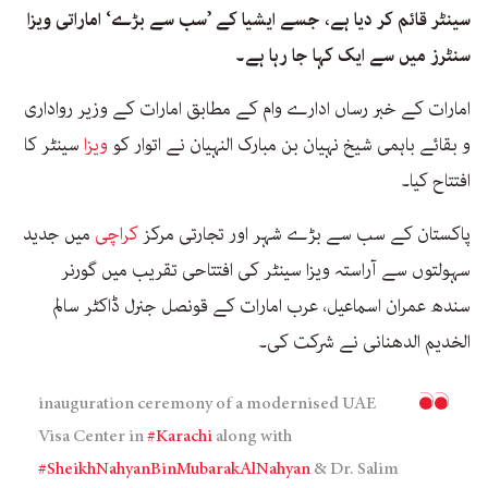
سینٹر قائم کر دیا ہے، جسے ایشیا کے ’سب سے بڑے‘ اماراتی ویزا
سنٹرز میں سے ایک کہا جا رہا ہے۔
امارات کے خبر رساں ادارے وام کے مطابق امارات کے وزیر رواداری
و بقائے باہمی شیخ نہیان بن مبارک النہیان نے اتوار کو
ویزا
سینٹر کا
افتتاح کیا۔
پاکستان کے سب سے بڑے شہر اور تجارتی مرکز
کراچی
میں جدید
سہولتوں سے آراستہ ویزا سینٹر کی افتتاحی تقریب میں گورنر
سندھ عمران اسماعیل، عرب امارات کے قونصل جنرل ڈاکٹر سالم
الخدیم الدھنانی نے شرکت کی۔
inauguration ceremony of a modernised UAE
Visa Center in
#Karachi
along with
#SheikhNahyanBinMubarakAlNahyan
& Dr. Salim