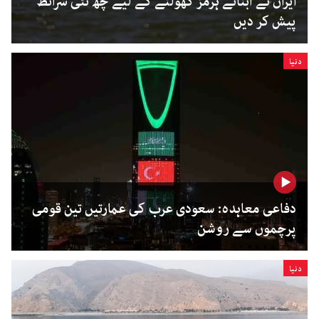
ایران نے آبنائے ہرمز کھولنے کے لیے چھ نئی شرائط
پیش کر دیں
دنیا
دفاعی معاہدہ: سعودی عرب کی عمارتیں تین قومی
پرچموں سے روشن
دنیا