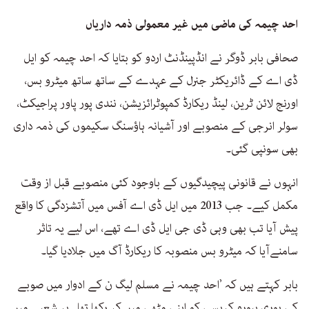
احد چیمہ کی ماضی میں غیر معمولی ذمہ داریاں
صحافی بابر ڈوگر نے انڈپینڈنٹ اردو کو بتایا کہ احد چیمہ کو ایل
ڈی اے کے ڈائریکٹر جنرل کے عہدے کے ساتھ ساتھ میٹرو بس،
اورنج لائن ٹرین، لینڈ ریکارڈ کمپوٹرائزیشن، نندی پور پاور پراجیکٹ،
سولر انرجی کے منصوبے اور آشیانہ ہاؤسنگ سکیموں کی ذمہ داری
بھی سونپی گئی۔
انہوں نے قانونی پیچیدگیوں کے باوجود کئی منصوبے قبل از وقت
مکمل کیے۔ جب 2013 میں ایل ڈی اے آفس میں آتشزدگی کا واقع
پیش آیا تب بھی وہی ڈی جی ایل ڈی اے تھے، اس لیے یہ تاثر
سامنےآیا کہ میٹرو بس منصوبہ کا ریکارڈ آگ میں جلادیا گیا۔
بابر کہتے ہیں کہ ’احد چیمہ نے مسلم لیگ ن کے ادوار میں صوبے
کی پوری بیورو کریسی کو اپنی مٹھی میں کر رکھا تھا۔ ہر شعبے میں