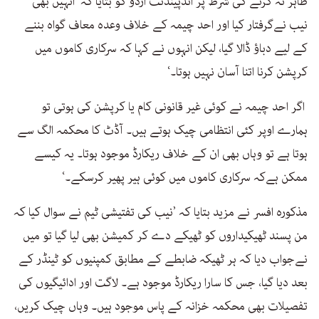
ظاہر نہ کرنے کی شرط پر انڈپینڈنٹ اردو کو بتایا کہ ’انہیں بھی
نیب نےگرفتار کیا اور احد چیمہ کے خلاف وعدہ معاف گواہ بننے
کے لیے دباؤ ڈالا گیا، لیکن انہوں نے کہا کہ سرکاری کاموں میں
کرپشن کرنا اتنا آسان نہیں ہوتا۔‘
اگر احد چیمہ نے کوئی غیر قانونی کام یا کرپشن کی ہوتی تو
ہمارے اوپر کئی انتظامی چیک ہوتے ہیں۔ آڈٹ کا محکمہ الگ سے
ہوتا ہے تو وہاں بھی ان کے خلاف ریکارڈ موجود ہوتا۔ یہ کیسے
ممکن ہےکہ سرکاری کاموں میں کوئی ہیر پھیر کرسکے۔‘
مذکورہ افسر نے مزید بتایا کہ ’نیب کی تفتیشی ٹیم نے سوال کیا کہ
من پسند ٹھیکیداروں کو ٹھیکے دے کر کمیشن بھی لیا گیا تو میں
نےجواب دیا کہ ہر ٹھیکہ ضابطے کے مطابق کمپنیوں کو ٹینڈر کے
بعد دیا گیا، جس کا سارا ریکارڈ موجود ہے۔ لاگت اور ادائیگیوں کی
تفصیلات بھی محکمہ خزانہ کے پاس موجود ہیں۔ وہاں چیک کریں،