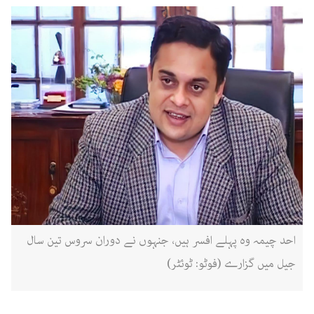
احد چیمہ وہ پہلے افسر ہیں، جنہوں نے دوران سروس تین سال
جیل میں گزارے (فوٹو: ٹوئٹر)