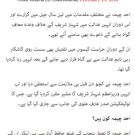
احد چیمہ نے مختلف مقدمات میں تین سال جیل میں گزارے اور
اس دوران انہیں عدالت میں شہباز شریف کے خلاف وعدہ معاف
گواہ بنانے کے دعوے بھی سامنے آئے تھے۔
ان کے دورانِ حراست کیسوں میں تفتیش بھی سست روی کاشکار
رہی تاہم عدالت سے بے گناہ قرار دیے جانے کے بعد انہیں رہا کردیا
گیا تھا۔
احد چیمہ نے کچھ دن قبل ہی ملازمت سے استعفیٰ دیا اور اب
انہیں وزیراعظم شہباز شریف کا مشیر مقرر کردیا گیا ہے، جس کا
نوٹیفکیشن صدر عارف علوی کی جانب سے جاری کیا گیا ہے۔
احد چیمہ کون ہیں؟
احد چیمہ کا تعلق پنجاب کے ضلع حافظ آباد سے ہے، لیکن ان کے