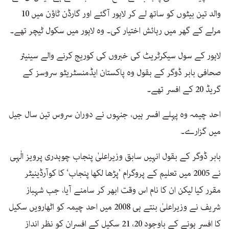
والد تین بیٹوں کو ساتھ لے کر لاہور آگئے اور گارڈن ٹاؤن میں 10
مرلے کے گھر میں رہائش اختیار کی۔ وہ لاہور میں سکول ٹیچر تھے۔
لاہور کے سول سیکرٹریٹ کی خبروں کی کوریج کرنے والے سینیئر
صحافی بابر ڈوگر کے بقول وہ پاکستان ایڈمنسٹریٹو سروسز کے
گریڈ 20 کے افسر تھے۔
احد چیمہ وہ پہلے افسر ہیں، جنہوں نے دوران سروس تین سال جیل
میں گزارے۔
بابر ڈوگر کے بقول انہیں سابق وزیراعلیٰ پنجاب چوہدری پرویز الٰہی
نے 2005 میں تعلیم کے پروگرام ’پڑھا لکھا پنجاب‘ کا کوآرڈینیٹر
مقرر کیا لیکن ان کا نام اس وقت ابھر کر سامنے آیا، جب شہباز
شریف نے وزیراعلیٰ بنتے ہی 2008 میں احد چیمہ کو اٹھارویں سکیل
کا افسر ہونے کے باوجود 20، 21 سکیل کے افسران کو نظر انداز