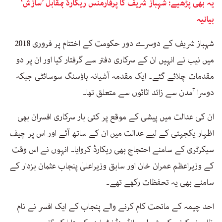
یہ بھی پڑھیے: شہباز شریف کا پرفارمنس ریکارڈ بمقابل ’سازش‘
بیانیہ
شہباز شریف کے دوسرے دور حکومت کے اختتام پر فروری 2018
میں نیب نے انہیں ان کے سرکاری دفتر سے گرفتار کیا اور ان پر دو
مقدمات چلائے گئے۔ ایک مقدمہ آشیانہ ہاؤسنگ سوسائٹی جبکہ
دوسرا آمدن سے زائد اثاثوں سے متعلق تھا۔
ان کی عدالت میں پیشی کے موقع پر کئی بار سرکاری افسران بھی
اظہار یکجہتی کے لیے عدالت میں ان کے ساتھ آئے اور اس پر چیف
سیکرٹری کے سامنے احتجاج بھی ریکارڈ کروایا۔ انہوں نے اس وقت
کے وزیراعظم عمران خان اور سابق وزیراعلیٰ پنجاب عثمان بزدار کے
سامنے بھی یہ تحفظات رکھے تھے۔
احد چیمہ کے ماتحت کام کرنے والے پنجاب کے ایک افسر نے نام