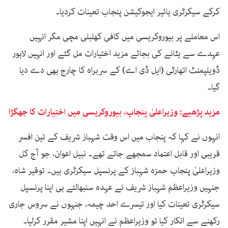
کرکے سیکرٹری ہائیر ایجوکیشن پنجاب تعینات کردیا۔
اس معاملے پر بیوروکریسی میں کافی کھلبلی مچی مگر انہیں
عہدے سے ہٹانے کی بجائے مزید اختیارات مل گئے اور انہیں لاہور
ڈویلپمنٹ اتھارٹی (ایل ڈی اے) کے سربراہ کا چارج بھی دے دیا
گیا۔
مزید پڑھیے: وزیراعلیٰ پنجاب، بیوروکریسی میں اختیارات کا جھگڑا
انہوں نے کہا کہ پنجاب میں اس وقت شہباز شریف کے تین افسر
قریبی اور قابل اعتماد سمجھے جاتے تھے۔ نبیل اعوان، جو آج کل
وزیراعلیٰ پنجاب حمزہ شہباز کے پرنسپل سیکرٹری ہیں۔ توقیر شاہ،
جنہیں وزیراعظم شہباز شریف نے عہدہ سنبھالتے ہی اپنا پرنسپل
سیکرٹری تعینات کیا اور تیسرے احد چیمہ، جنہوں نے سروس جاری
رکھنے سے انکار کیا تو وزیراعظم نے انہیں اپنا مشیر مقرر کرلیا۔