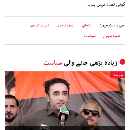
کوئی تضاد نہیں ہے۔‘
اسی بارے میں:
پنجاب
بیوروکریسی
شہباز شریف
حمزہ شہباز
سیاست
زیادہ پڑھی جانے والی
سیاست
سیاست