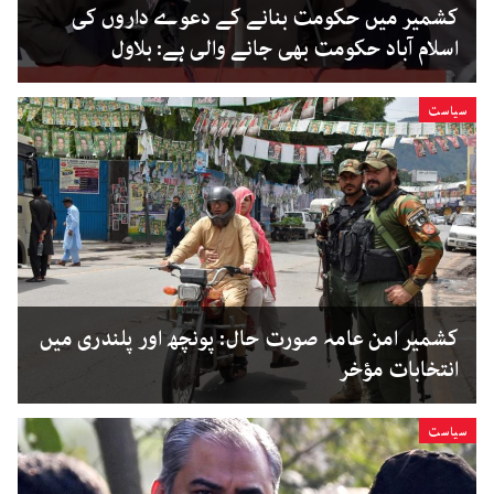
کشمیر میں حکومت بنانے کے دعوے داروں کی
اسلام آباد حکومت بھی جانے والی ہے: بلاول
سیاست
کشمیر امن عامہ صورت حال: پونچھ اور پلندری میں
انتخابات مؤخر
سیاست