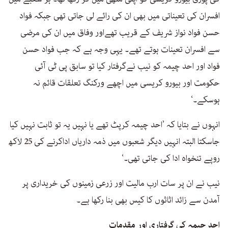
افسران کی تعیناتی میں بھی ان کی رائے لی جاتی تھی جبکہ فواد
حسن فواد نواز شریف کے قریب تھےاور وفاق میں ان کی مرضی
سے افسران تعینات ہوتے تھے۔ یہی وجہ ہے کہ جب فواد حسن
فواد اور احد چیمہ کو نیب نےگرفتار کیا تو سابق پی ٹی آئی
حکومت اور بیورو کریسی میں اچھے ورکنگ تعلقات قائم نہ
ہوسکے۔‘
انہوں نے بتایا کہ ’احد چیمہ کرپٹ تھے یا نہیں یہ تو ثابت نہیں کیا
جاسکتا البتہ انہیں دیگر شعبوں میں ذمہ داریاں اداکرنے کی 25 لاکھ
روپے تنخواہ ادا کی جاتی تھی۔‘
نیب نے ان پر سات ارب مالیت اور زرعی زمینوں کی خریداری پر
آمدن سے زائد اثاثوں کا کیس بھی بنا رکھا ہے۔
احد چیمہ کی گرفتاری اور مقدمات