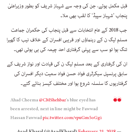
قبل مکمل ہوئے، جن کی وجہ سے شہباز شریف کو بطور وزیراعلیٰ
پنجاب ’شہباز سپیڈ‘ کا لقب بھی ملا۔
جب 2018 کے عام انتخابات سے قبل پنجاب کی حکمران جماعت
مسلم لیگ ن کے رہنماؤں اور قریبی افسران کے خلاف نیب کا گھیرا
تنگ ہوا تو سب سے پہلی گرفتاری احد چیمہ کی ہی ہوئی تھی۔
ان کی گرفتاری کے بعد مسلم لیگ ن کی قیادت اور نواز شریف کے
سابق پرنسپل سیکرٹری فواد حسن فواد سمیت دیگر افسران کی
گرفتاریوں کا سلسلہ شروع ہوا اور مختلف کیسز بنائے گئے۔
Ahad Cheema
@CMShehbaz
's blue eyed has
been arrested, next in line might be Fawwad
Hassan Fawwad
pic.twitter.com/vpuGm5oGgi
February 21, 2018
— Asad Kharal (@AsadKharal)