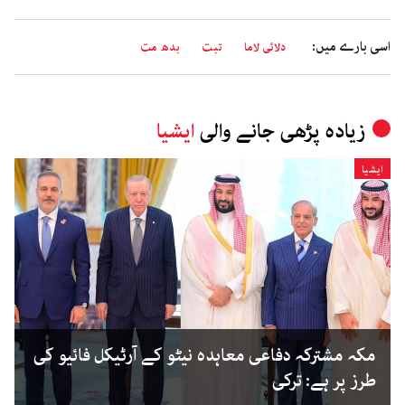
اسی بارے میں:
دلائی لاما
تبت
بدھ مت
زیادہ پڑھی جانے والی
ایشیا
ایشیا
مکہ مشترکہ دفاعی معاہدہ نیٹو کے آرٹیکل فائیو کی
طرز پر ہے: ترکی