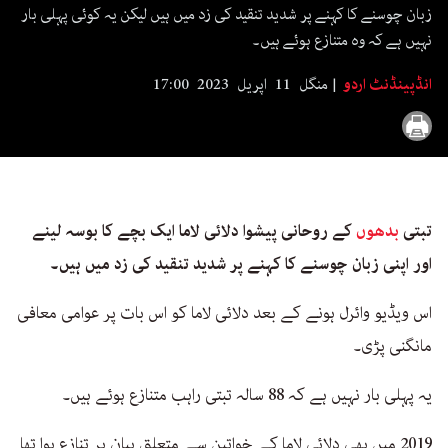
seconds
زبان چوسنے کا کہنے پر شدید تنقید کی زد میں ہیں لیکن یہ کوئی پہلی بار
نہیں ہے کہ وہ متنازع ہوئے ہیں۔
انڈپینڈنٹ اردو
منگل 11 اپریل 2023 17:00
تبتی
بدھوں
کے روحانی پیشوا دلائی لاما ایک بچے کا بوسہ لینے
اور اپنی زبان چوسنے کا کہنے پر شدید تنقید کی زد میں ہیں۔
اس ویڈیو وائرل ہونے کے بعد دلائی لاما کو اس بات پر عوامی معافی
مانگنی پڑی۔
یہ پہلی بار نہیں ہے کہ 88 سالہ تبتی راہب متنازع ہوئے ہیں۔
2019 میں بھی دلائی لاما کے خواتین سے متعلق بیان پر تنازع ہوا تھا