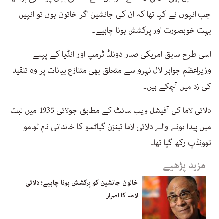
جب انہوں نے کہا تھا کہ ان کی جانشین اگر خاتون ہوں تو انہیں
بہت خوبصورت اور پرکشش ہونا چاہیے۔
اسی طرح سابق امریکی صدر دونلڈ ٹرمپ اور انڈیا کے پہلے
وزیراعظم جواہر لال نہرو سے متعلق بھی متنازع بیانات پر وہ تنقید
کی زد میں آچکے ہیں۔
دلائی لاما کی آفیشل ویب سائٹ کے مطابق جولائی 1935 میں تبت
میں پیدا ہونے والے دلائی لاما تینزن گیاٹسو کا خاندانی نام لھامو
تھونڈپ رکھا گیا تھا۔
مزید پڑھیے
خاتون جانشین کو پرکشش ہونا چاہیے؛ دلائی
لامہ کا اصرار