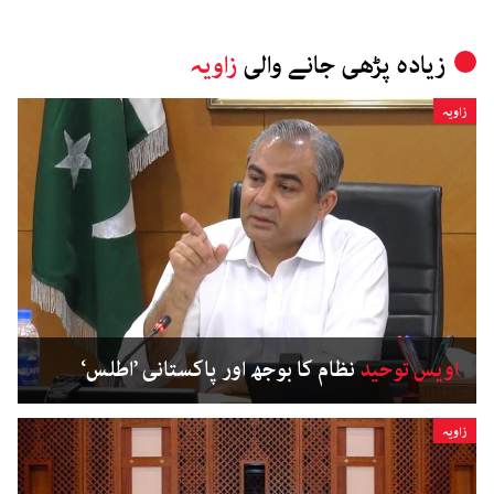
زیادہ پڑھی جانے والی
زاویہ
زاویہ
اویس توحید
نظام کا بوجھ اور پاکستانی ’اطلس‘
زاویہ