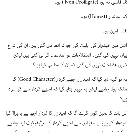
8۔ فاسق نہ ہو، (Non-Profligate ) ہو۔
9۔ ایماندار (Honest) ہو۔
10۔ امین ہو۔
آئین میں امیدوار کی اہلیت کی جو شرائط دی گئی ہیں، ان کی شرح
بیان نہیں کی گئی۔ اصطلاحات تو استعمال کر لی گئی ییں لیکن
کہیں وضاحت نہیں کی گئی کہ ان کا مطلب کیا ہو گا۔
یہ تو کہہ دیا گیا کہ امیدوار اچھے کردار(Good Character) کا
مالک ہونا چاہیے لیکن یہ نہیں بتایا گیا کہ اچھے کردار سے کیا مراد
ہے؟
اس بات کا تعین کون کرے گا کہ امیدوار کا کردار اچھا ہے یا برا؟ کیا
امیدوار کو پولیس سٹیشن سے اچھے کردار کا سرٹیفیکیٹ لینا چاہیے