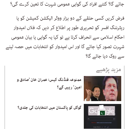
جائے گا؟ کتنے افراد کی گواہی عمومی شہرت کا تعین کرے گی؟
فرض کریں کسی حلقے کے دو ہزار ووٹر الیکشن کمیشن کو یا
ریٹرننگ افسر کو تحریری طور پر اطلاع کر دیں کہ فلاں امیدوار
احکام اسلامی سے انحراف کرتا ہے تو کیا یہ گواہی یا بیان عمومی
شہرت تصور کیا جائے گا اور اس امیدوار کو انتخابات میں حصہ لینے
سے روک دیا جائے گا؟
مزید پڑھیے
ممنوعہ فنڈنگ کیس: عمران خان ’صادق و
امین‘ رہیں گے؟
گوگل کو پاکستان میں انتخابات کی جلدی؟