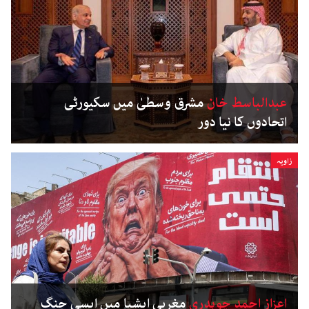
عبدالباسط خان
مشرق وسطیٰ میں سکیورٹی
اتحادوں کا نیا دور
زاویہ
اعزاز احمد چوہدری
مغربی ایشیا میں ایسی جنگ