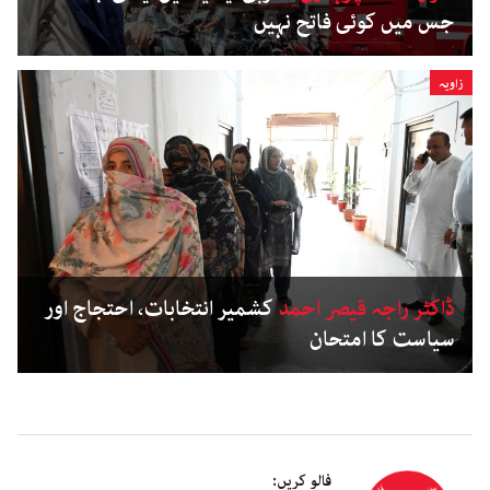
جس میں کوئی فاتح نہیں
زاویہ
ڈاکٹر راجہ قیصر احمد
کشمیر انتخابات، احتجاج اور
سیاست کا امتحان
فالو کریں: