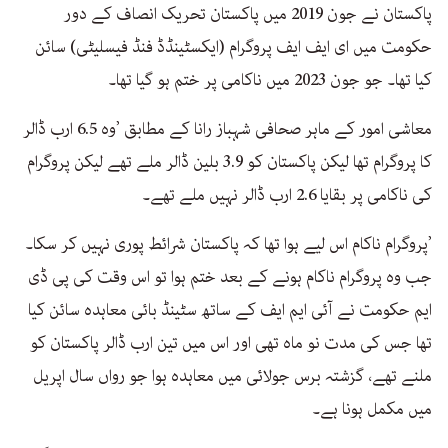
پاکستان نے جون 2019 میں پاکستان تحریک انصاف کے دور
حکومت میں ای ایف ایف پروگرام (ایکسٹینڈڈ فنڈ فیسلیٹی) سائن
کیا تھا۔ جو جون 2023 میں ناکامی پر ختم ہو گیا تھا۔
معاشی امور کے ماہر صحافی شہباز رانا کے مطابق ’وہ 6.5 ارب ڈالر
کا پروگرام تھا لیکن پاکستان کو 3.9 بلین ڈالر ملے تھے لیکن پروگرام
کی ناکامی پر بقایا 2.6 ارب ڈالر نہیں ملے تھے۔
’پروگرام ناکام اس لیے ہوا تھا کہ پاکستان شرائط پوری نہیں کر سکا۔
جب وہ پروگرام ناکام ہونے کے بعد ختم ہوا تو اس وقت کی پی ڈی
ایم حکومت نے آئی ایم ایف کے ساتھ سٹینڈ بائی معاہدہ سائن کیا
تھا جس کی مدت نو ماہ تھی اور اس میں تین ارب ڈالر پاکستان کو
ملنے تھے، گزشتہ برس جولائی میں معاہدہ ہوا جو رواں سال اپریل
میں مکمل ہونا ہے۔