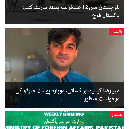
بلوچستان میں 12 عسکریت پسند مارے گئے:
پاکستان فوج
پاکستان
میر رضا کیس: قبر کشائی، دوبارہ پوسٹ مارٹم کی
درخواست منظور
پاکستان