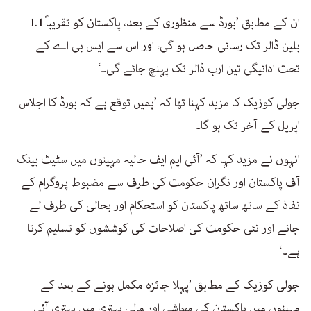
ان کے مطابق ’بورڈ سے منظوری کے بعد، پاکستان کو تقریباً 1.1
بلین ڈالر تک رسائی حاصل ہو گی، اور اس سے ایس بی اے کے
تحت ادائیگی تین ارب ڈالر تک پہنچ جائے گی۔‘
جولی کوزیک کا مزید کہنا تھا کہ ’ہمیں توقع ہے کہ بورڈ کا اجلاس
اپریل کے آخر تک ہو گا۔
انہوں نے مزید کہا کہ ’آئی ایم ایف حالیہ مہینوں میں سٹیٹ بینک
آف پاکستان اور نگران حکومت کی طرف سے مضبوط پروگرام کے
نفاذ کے ساتھ ساتھ پاکستان کو استحکام اور بحالی کی طرف لے
جانے اور نئی حکومت کی اصلاحات کی کوششوں کو تسلیم کرتا
ہے۔‘
جولی کوزیک کے مطابق ’پہلا جائزہ مکمل ہونے کے بعد کے
مہینوں میں پاکستان کی معاشی اور مالی بہتری میں بہتری آئی