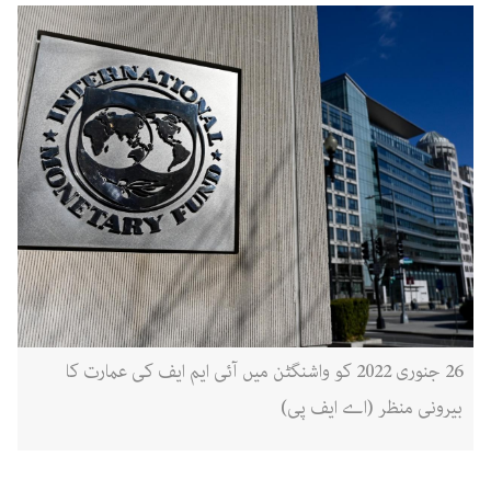
26 جنوری 2022 کو واشنگٹن میں آئی ایم ایف کی عمارت کا
بیرونی منظر (اے ایف پی)