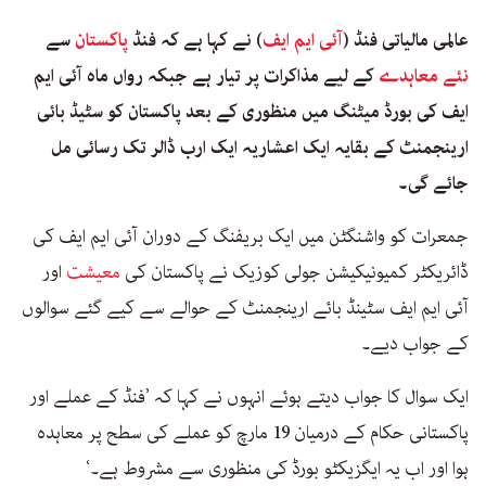
عالمی مالیاتی فنڈ (
آئی ایم ایف
) نے کہا ہے کہ فنڈ
پاکستان
سے
نئے معاہدے
کے لیے مذاکرات پر تیار ہے جبکہ رواں ماہ آئی ایم
ایف کی بورڈ میٹنگ میں منظوری کے بعد پاکستان کو سٹیڈ بائی
ارینجمنٹ کے بقایہ ایک اعشاریہ ایک ارب ڈالر تک رسائی مل
جائے گی۔
جمعرات کو واشنگٹن میں ایک بریفنگ کے دوران آئی ایم ایف کی
ڈائریکٹر کمیونیکیشن جولی کوزیک نے پاکستان کی
معیشت
اور
آئی ایم ایف سٹینڈ بائے ارینجمنٹ کے حوالے سے کیے گئے سوالوں
کے جواب دیے۔
ایک سوال کا جواب دیتے ہوئے انہوں نے کہا کہ ’فنڈ کے عملے اور
پاکستانی حکام کے درمیان 19 مارچ کو عملے کی سطح پر معاہدہ
ہوا اور اب یہ ایگزیکٹو بورڈ کی منظوری سے مشروط ہے۔‘