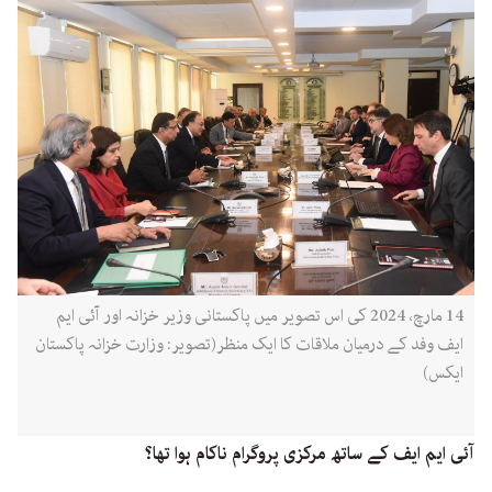
14 مارچ، 2024 کی اس تصویر میں پاکستانی وزیر خزانہ اور آئی ایم
ایف وفد کے درمیان ملاقات کا ایک منظر(تصویر: وزارت خزانہ پاکستان
ایکس)
آئی ایم ایف کے ساتھ مرکزی پروگرام ناکام ہوا تھا؟