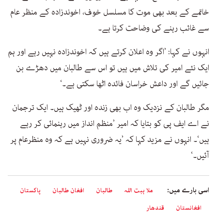
خاتمے کے بعد بھی موت کا مسلسل خوف، اخوندزادہ کے منظر عام
سے غائب رہنے کی وضاحت کرتا ہے۔
انہوں نے کہا: ’اگر وہ اعلان کرتے ہیں کہ اخوندزادہ نہیں رہے اور ہم
ایک نئے امیر کی تلاش میں ہیں تو اس سے طالبان میں دھڑے بن
جائیں گے اور داعش خراسان فائدہ اٹھا سکتی ہے۔‘
مگر طالبان کے نزدیک وہ اب بھی زندہ اور ٹھیک ہیں۔ ایک ترجمان
نے اے ایف پی کو بتایا کہ امیر ’منظم انداز میں رہنمائی کر رہے
ہیں‘۔ انہوں نے مزید کہا کہ ’یہ ضروری نہیں ہے کہ وہ منظرعام پر
آئیں۔‘
اسی بارے میں:
ملا ہبت اللہ
طالبان
افغان طالبان
پاکستان
افغانستان
قندھار