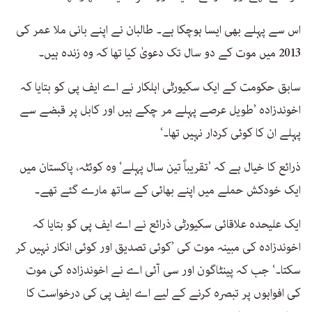
اس سے پہلے بھی ایسا ہوچکا ہے۔ طالبان نے اپنے بانی ملا عمر کی
2013 میں موت کے دو سال تک دعویٰ کیا تھا کہ وہ زندہ ہیں۔
سابق حکومت کے ایک سکیورٹی اہلکار نے اے ایف پی کو بتایا کہ
اخوندزادہ ’طویل عرصے پہلے مر چکے ہیں اور کابل پر قبضے سے
پہلے ان کا کوئی کردار نہیں تھا۔‘
ذرائع کا خیال ہے کہ ’تقریباً تین سال پہلے‘ وہ کوئٹہ، پاکستان میں
ایک خودکش حملے میں اپنے بھائی کے ساتھ مارے گئے تھے۔
ایک علیحدہ علاقائی سکیورٹی ذرائع نے اے ایف پی کو بتایا کہ
اخوندزادہ کی مبینہ موت کی ’کوئی تصدیق اور کوئی انکار نہیں کر
سکتا۔‘ جب کہ پینٹاگون اور سی آئی اے نے اخوندزادہ کی موت
کی افواہوں پر تبصرہ کرنے کے لیے اے ایف پی کی درخواست کا