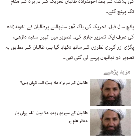
کی ہلاکت کے بعد اخوندزادہ طالبان تحریک کے سربراہ کے مقام
تک پہنچ گئے۔
پانچ سال قبل، تحریک کی باگ ڈور سنبھالنے پرطالبان نے اخوندزادہ
کی صرف ایک تصویر جاری کی۔ تصویر میں انہیں سفید داڑھی،
پگڑی اور گہری نظروں کے ساتھ دکھایا گیا ہے، طالبان کے مطابق یہ
تصویر دو دہائیوں پہلے لی گئی تھی۔
مزید پڑھیے
طالبان کے سربراہ ملا ہبت اللہ کہاں ہیں؟
طالبان کے سپریم رہنما ملا ہبت اللہ پہلی بار
منظر عام پر