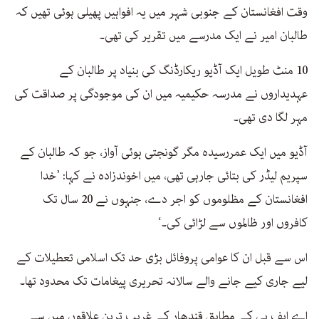
وقت افغانستان کے جنوبی شہر میں یہ افواہیں پھیلی ہوئی تھیں کہ
طالبان امیر نے ایک مدرسے میں تقریر کی تھی۔
10 منٹ طویل ایک آڈیو ریکارڈنگ کی بنیاد پر طالبان کے
عہدیداروں نے مدرسہ حکیمیہ میں ان کی موجودگی پر صداقت کی
مہر لگا دی تھی۔
آڈیو میں ایک عمررسیدہ مگر گونجتی ہوئی آواز، جو کہ طالبان کے
سپریم لیڈر کی بتائی جارہی تھی، میں اخوندزادہ نے کہا: ’خدا
افغانستان کے مظلوموں کو اجر دے، جنہوں نے 20 سال تک
کافروں اور ظالموں سے لڑائی کی۔‘
اس سے قبل ان کا عوامی پروفائل بڑی حد تک اسلامی تعطیلات کے
لیے جاری کیے جانے والے سالانہ تحریری پیغامات تک محدود تھا۔
اے ایف پی کے مطابق قندھار کے غریب ترین علاقوں میں سے