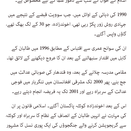
اسلام کے اقوال کے سب سے نامور علما کے لیے مخصوص ہے۔
1990 کی دہائی کے اوائل میں، جب سوویت قبضے کے نتیجے میں
جہادی روش زور پکڑ رہی تھی، اخوندزادہ، جو 30 کے لگ بھگ تھے،
گاؤں واپس آگئے۔
ان کی سوانح عمری سے اقتباس کے مطابق 1996 میں طالبان کے
کابل میں اقتدار سنبھالنے کے بعد ان کا عروج دیکھنے کے لائق تھا۔
مقامی مدرسہ چلانے کے بعد، وہ قندھار کی صوبائی عدالت میں
جج بنے، پھر 2000 تک مشرقی افغانستان میں ننگرہار میں فوجی
عدالت کے سربراہ رہے اور 2001 تک یہ فریضہ انجام دیتے رہے۔
اس کے بعد اخوندزادہ کوئٹہ پاکستان آگئے۔ اسلامی قانون پر ان
کی مہارت نے انہیں طالبان کے انصاف کے نظام کا سربراہ اور کوئٹہ
سے گریجویشن کرنے والے جنگجوؤں کی ایک پوری نسل کا مشہور