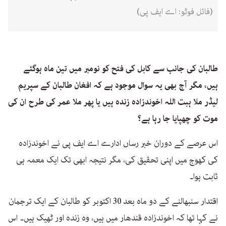
(فائل فوٹو: اے ایف پی)
طالبان کی جانب سے کابل کی فتح کو نومبر میں تین ماہ ہوگئے
ہیں، مگر آج بھی یہ سوال موجود ہے کہ افغان طالبان کے سپریم
لیڈر ملا ہبت اللہ اخوندزادہ زندہ ہیں یا پھر ملا عمر کی طرح ان کی
موت کو چھپایا جا رہا ہے؟
اس عرصے کے دوران خبر رساں ادارے اے ایف پی نے اخوندزادہ
کی کھوج میں اپنی تحقیق کی، مگر نتیجہ ابھی تک ایک معمہ ہی
ثابت ہوا۔
اقتدار سنبھالنے کے دو ماہ بعد 30 اکتوبر کو طالبان کے ایک ترجمان
نے کہا تھا کہ اخوندزادہ قندھار میں ہیں، وہ زندہ اور ٹھیک ہیں۔ اس