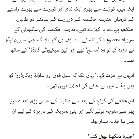
ایک میں، کوڑے سے بھری ایک ندی اور کچرے سے بھرے راستے
کے درمیان، مدرسہ حکیمیہ کے دروازے کے سامنے دو طالبان
جنگجو پہرے پر کھڑے تھے۔مدرسہ حکیمیہ کی سکیورٹی کے
سربراہ معصوم شکر اللہ نے اے ایف پی کو بتایا کہ جب سپریم لیڈر
نے دورہ کیا تو وہ ’مسلح‘ تھے اور ’تین سیکیورٹی گارڈز‘ کے ساتھ
تھے۔
انہوں نے مزید کہا: ’یہاں تک کہ سیل فون اور ساؤنڈ ریکارڈرز‘ کو
بھی پنڈال میں لے جانے کی اجازت نہیں تھی۔
اس واقعے کی گونج کے بعد سے طالبان کے حامی بڑی تعداد میں
پھر سے متوجہ ہونے لگے اور اپنی تحریک کے سربراہ کے لیے ان
میں نیا جذبہ بیدار ہوا۔
’چہرہ دیکھنا بھول گئے‘