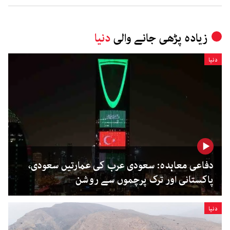
زیادہ پڑھی جانے والی
دنیا
دنیا
دفاعی معاہدہ: سعودی عرب کی عمارتیں سعودی،
پاکستانی اور ترک پرچموں سے روشن
دنیا