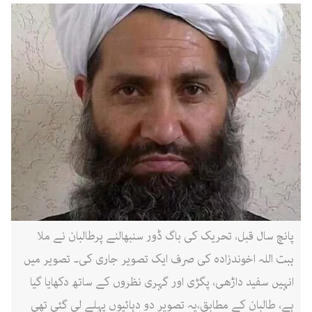
پانچ سال قبل، تحریک کی باگ ڈور سنبھالنے پرطالبان نے ملا
ہبت اللہ اخوندزادہ کی صرف ایک تصویر جاری کی۔ تصویر میں
انہیں سفید داڑھی، پگڑی اور گہری نظروں کے ساتھ دکھایا گیا
ہے، طالبان کے مطابق،یہ تصویر دو دہائیوں پہلے لی گئی تھی