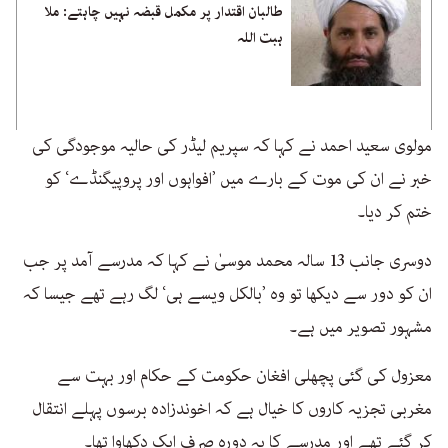
طالبان اقتدار پر مکمل قبضہ نہیں چاہتے: ملا
ہبت اللہ
مولوی سعید احمد نے کہا کہ سپریم لیڈر کی حالیہ موجودگی کی
خبر نے ان کی موت کے بارے میں ’افواہوں اور پروپیگنڈے‘ کو
ختم کر دیا۔
دوسری جانب 13 سالہ محمد موسیٰ نے کہا کہ مدرسے آمد پر جب
ان کو دور سے دیکھا تو وہ ’بالکل ویسے ہی‘ لگ رہے تھے جیسا کہ
مشہور تصویر میں ہے۔
معزول کی گئی پچھلی افغان حکومت کے حکام اور بہت سے
مغربی تجزیہ کاروں کا خیال ہے کہ اخوندزادہ برسوں پہلے انتقال
کر گئے تھے اور مدرسے کا یہ دورہ صرف ایک دکھاوا تھا۔