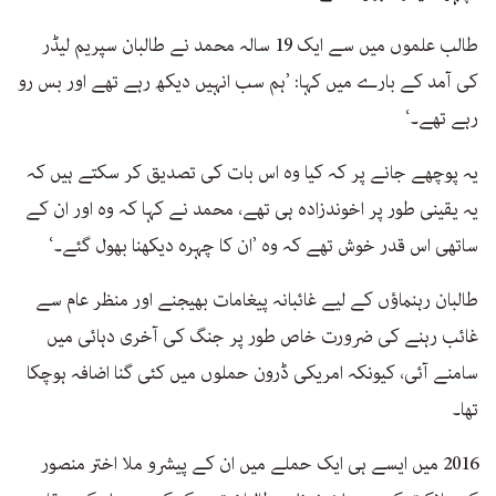
طالب علموں میں سے ایک 19 سالہ محمد نے طالبان سپریم لیڈر
کی آمد کے بارے میں کہا: ’ہم سب انہیں دیکھ رہے تھے اور بس رو
رہے تھے۔‘
یہ پوچھے جانے پر کہ کیا وہ اس بات کی تصدیق کر سکتے ہیں کہ
یہ یقینی طور پر اخوندزادہ ہی تھے، محمد نے کہا کہ وہ اور ان کے
ساتھی اس قدر خوش تھے کہ وہ ’ان کا چہرہ دیکھنا بھول گئے۔‘
طالبان رہنماؤں کے لیے غائبانہ پیغامات بھیجنے اور منظر عام سے
غائب رہنے کی ضرورت خاص طور پر جنگ کی آخری دہائی میں
سامنے آئی، کیونکہ امریکی ڈرون حملوں میں کئی گنا اضافہ ہوچکا
تھا۔
2016 میں ایسے ہی ایک حملے میں ان کے پیشرو ملا اختر منصور