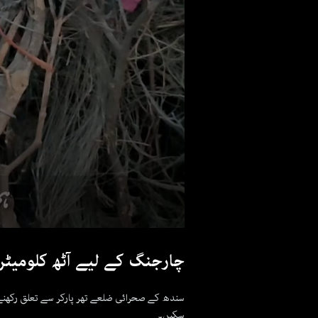
چارجنگ کے لیے آٹھ کلومیٹر 
سندھ کے صحرائی ضلعے تھر پارکر سے تعلق رکھنے 
سکیں۔