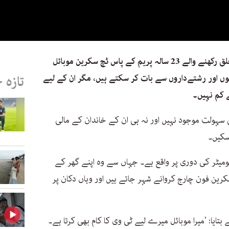
سندھ کے صحرائی ضلعے تھر پارکر سے تعلق رکھنے والے 23 سالہ پریم کے پاس ٹچ سکرین موبائل
ں اور رشتےداروں سے بات کر سکتے ہیں، مگر ان کے لیے
تازہ 
 کم نہیں۔
 سہولت موجود نہیں اور نہ ہی ان کے خاندان کے مالی
سکیں۔
لومیٹر کی دوری پر واقع ہے۔ جہاں سے وہ اپنے گھر کے
سکرین فون چارج کروانے شہر جاتے ہیں اور وہاں دکان پر
بتایا: ’میرا موبائل میرے لیے ٹی وی کا کام بھی کرتا ہے۔