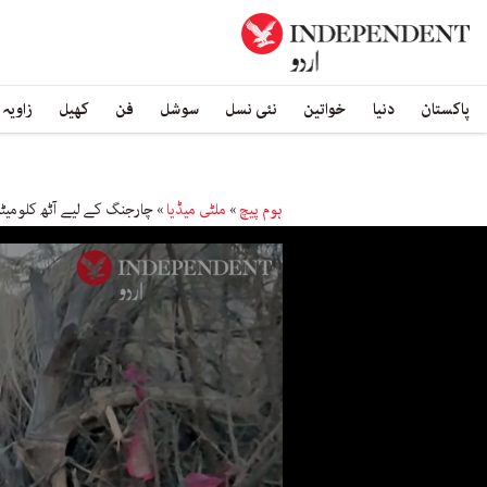
پاکستان
دنیا
خواتین
نئی نسل
سوشل
فن
کھیل
زاویہ
ہوم پیچ
»
ملٹی میڈیا
»
چارجنگ کے لیے آٹھ کلومیٹر