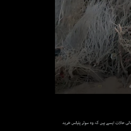
0
seconds
of
1
minute,
59
لی حالات ایسے ہیں کہ وہ سولر پلیٹس خرید
seconds
Volume
90%