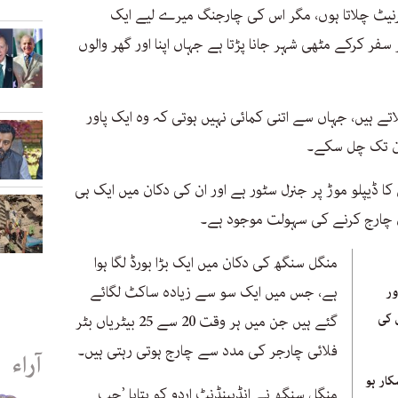
نٹرنیٹ چلاتا ہوں، مگر اس کی چارجنگ میرے لیے ایک
 سفر کرکے مٹھی شہر جانا پڑتا ہے جہاں اپنا اور گھر والوں
تے ہیں، جہاں سے اتنی کمائی نہیں ہوتی کہ وہ ایک پاور
دن تک چل سکے۔
ڈیپلو موڑ پر جنرل سٹور ہے اور ان کی دکان میں ایک ہی
ں چارج کرنے کی سہولت موجود ہے۔
منگل سنگھ کی دکان میں ایک بڑا بورڈ لگا ہوا
ہے، جس میں ایک سو سے زیادہ ساکٹ لگائے
ور
 کی
گئے ہیں جن میں ہر وقت 20 سے 25 بیٹریاں بٹر
فلائی چارجر کی مدد سے چارج ہوتی رہتی ہیں۔
آراء
کار ہو
منگل سنگھ نے انڈپینڈنٹ اردو کو بتایا ’جب