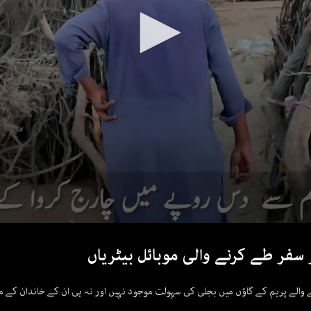
سفر طے کرنے والی موبائل بیٹریاں
والے پریم کے گاؤں میں بجلی کی سہولت موجود نہیں اور نہ ہی ان کے خاندان کے ما