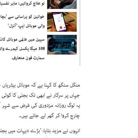
تو علاج کروائیں: ماہر نفسی
خواتین کو ہراسانی سے ’بچان
والی موبائل ایپ ’آئزل‘
سپین میں عالمی موبائل کان
108 میگا پکسل کیمرے والا
سمارٹ فون متعارف
منگل سنگھ کا کہنا ہے کہ موبائل بیٹریاں
جہاں پر سرکار نے ابھی تک بجلی کا کوئی 
یہ لوگ روزانہ مزدوری کی غرض سے شہر آت
چارج کروا کر گھر لے جاتے ہیں۔
انہوں نے مزید بتایا: ’بڑے دیہات میں بجل