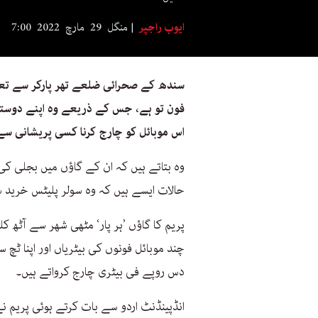
ایوب راجپر
منگل 29 مارچ 2022 7:00
فون تو ہے، جس کے ذریعے وہ اپنے دوستو
اس موبائل کو چارج کرنا کسی پریشانی سے
وہ بتاتے ہیں کہ ان کے گاؤں میں بجلی کی
حالات ایسے ہیں کہ وہ سولر پلیٹس خرید 
پریم کا گاؤں ’ہر پار‘ مٹھی شھر سے آٹھ ک
چند موبائل فونوں کی بیٹریاں اور اپنا ٹچ 
دس روپے فی بیٹری چارج کرواتے ہیں۔
انڈپینڈنٹ اردو سے بات کرتے ہوئی پریم نے 