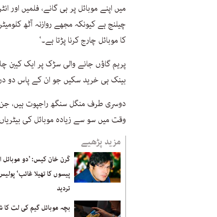
میں اپنے موبائل پر ہی گانے، فلمیں اور ا
چیلنج ہے کیونکہ مجھے روازنہ آٹھ کلومیٹر
کا موبائل چارج کرنا پڑتا ہے۔‘
پریم گاؤں جانے والی سڑک پر ایک کیبن چلا
بینک ہی خرید سکیں جو ان کے پاس دو 
دوسری طرف منگل سنگھ راجپوت ہیں، جن کا 
وقت میں سو سے زیادہ موبائل کی بیٹریا
مزید پڑھیے
کَرن خان کیس: ’دو موبائل ا
پیسوں کا تھیلا غائب‘ پولیس
تردید
بچہ موبائل گیم کی لت کا ش