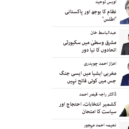
اویس توحید
نظام کا بوجھ اور پاکستانی
’اطلس‘
عبدالباسط خان
مشرق وسطیٰ میں سکیورٹی
اتحادوں کا نیا دور
اعزاز احمد چوہدری
مغربی ایشیا میں ایسی جنگ
جس میں کوئی فاتح نہیں
ڈاکٹر راجہ قیصر احمد
کشمیر انتخابات، احتجاج اور
سیاست کا امتحان
نعیمہ احمد مہجور