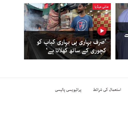
ملٹی میڈیا
ے
’صرف بہاری ہی بہاری کباب کو
کچوری کے ساتھ کھلاتا ہے‘
استعمال کی شرائط
پرائیویسی پالیسی