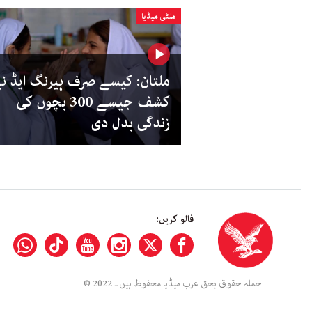
ملٹی میڈیا
ملتان: کیسے صرف ہیرنگ ایڈ ن
کشف جیسے 300 بچوں کی
زندگی بدل دی
فالو کریں:
جملہ حقوق بحق عرب میڈیا محفوظ ہیں۔ 2022 ©