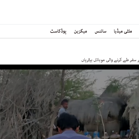
ملٹی میڈیا
سائنس
میگزین
پوڈکاسٹ
 سفر طے کرنے والی موبائل بیٹریاں