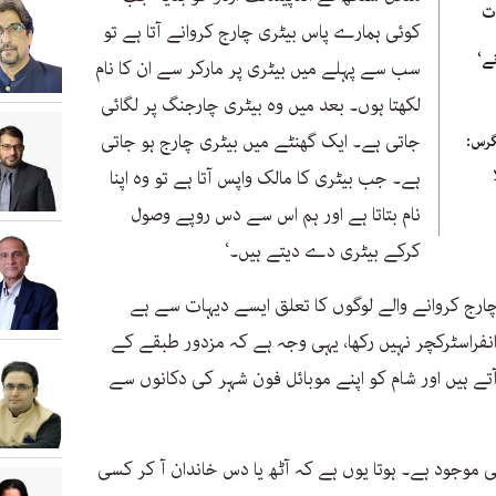
ات
کوئی ہمارے پاس بیٹری چارج کروانے آتا ہے تو
ے‘
سب سے پہلے میں بیٹری پر مارکر سے ان کا نام
لکھتا ہوں۔ بعد میں وہ بیٹری چارجنگ پر لگائی
جاتی ہے۔ ایک گھنٹے میں بیٹری چارج ہو جاتی
گرس:
ہے۔ جب بیٹری کا مالک واپس آتا ہے تو وہ اپنا
نام بتاتا ہے اور ہم اس سے دس روپے وصول
کرکے بیٹری دے دیتے ہیں۔‘
 چارج کروانے والے لوگوں کا تعلق ایسے دیہات سے ہے
انفراسٹرکچر نہیں رکھا، یہی وجہ ہے کہ مزدور طبقے کے
ے ہیں اور شام کو اپنے موبائل فون شہر کی دکانوں سے
ی موجود ہے۔ ہوتا یوں ہے کہ آٹھ یا دس خاندان آ کر کسی