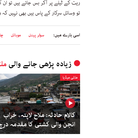
ریت کے ٹیلے پر آکر بس جاتے ہیں تو ان ک
تو وسائل سرکار کے پاس ہیں بھی نہیں کہ 
اسی بارے میں:
سولر پینل
موبائل
چا
زیادہ پڑھی جانے والی
ملٹ
ملٹی میڈیا
کالام حادثہ: ملاح لاپتہ، خراب
انجن والی کشتی کا مقدمہ درج