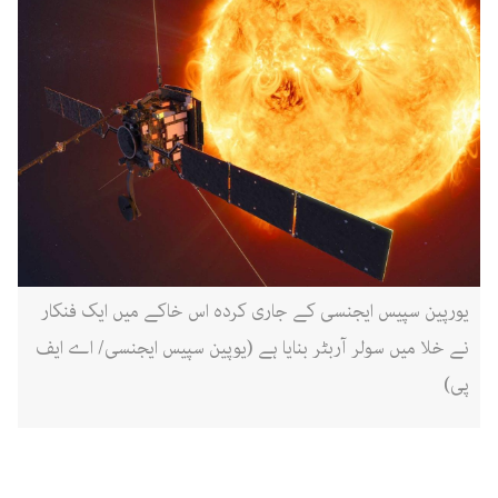
یورپین سپیس ایجنسی کے جاری کردہ اس خاکے میں ایک فنکار
نے خلا میں سولر آربٹر بنایا ہے (یوپین سپیس ایجنسی/ اے ایف
پی)