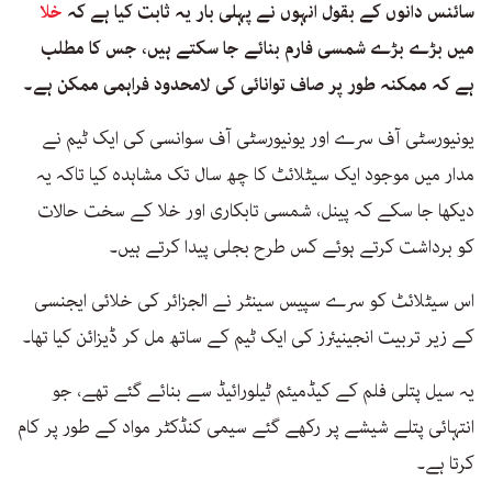
سائنس دانوں کے بقول انہوں نے پہلی بار یہ ثابت کیا ہے کہ
خلا
میں بڑے بڑے شمسی فارم بنائے جا سکتے ہیں، جس کا مطلب
ہے کہ ممکنہ طور پر صاف توانائی کی لامحدود فراہمی ممکن ہے۔
یونیورسٹی آف سرے اور یونیورسٹی آف سوانسی کی ایک ٹیم نے
مدار میں موجود ایک سیٹلائٹ کا چھ سال تک مشاہدہ کیا تاکہ یہ
دیکھا جا سکے کہ پینل، شمسی تابکاری اور خلا کے سخت حالات
کو برداشت کرتے ہوئے کس طرح بجلی پیدا کرتے ہیں۔
اس سیٹلائٹ کو سرے سپیس سینٹر نے الجزائر کی خلائی ایجنسی
کے زیر تربیت انجینیئرز کی ایک ٹیم کے ساتھ مل کر ڈیزائن کیا تھا۔
یہ سیل پتلی فلم کے کیڈمیئم ٹیلورائیڈ سے بنائے گئے تھے، جو
انتہائی پتلے شیشے پر رکھے گئے سیمی کنڈکٹر مواد کے طور پر کام
کرتا ہے۔