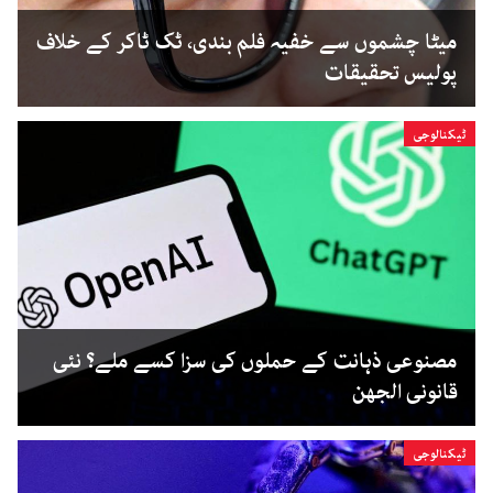
میٹا چشموں سے خفیہ فلم بندی، ٹک ٹاکر کے خلاف
پولیس تحقیقات
ٹیکنالوجی
مصنوعی ذہانت کے حملوں کی سزا کسے ملے؟ نئی
قانونی الجھن
ٹیکنالوجی