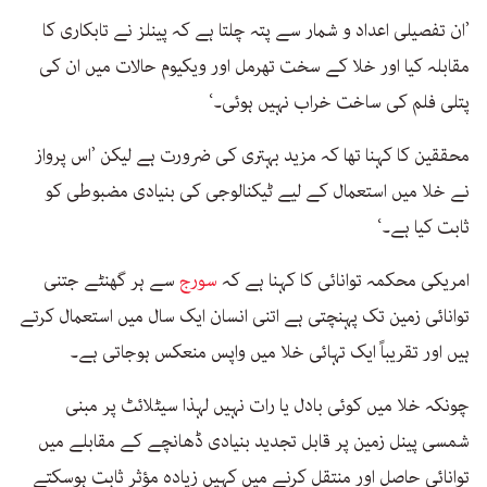
’ان تفصیلی اعداد و شمار سے پتہ چلتا ہے کہ پینلز نے تابکاری کا
مقابلہ کیا اور خلا کے سخت تھرمل اور ویکیوم حالات میں ان کی
پتلی فلم کی ساخت خراب نہیں ہوئی۔‘
محققین کا کہنا تھا کہ مزید بہتری کی ضرورت ہے لیکن ’اس پرواز
نے خلا میں استعمال کے لیے ٹیکنالوجی کی بنیادی مضبوطی کو
ثابت کیا ہے۔‘
امریکی محکمہ توانائی کا کہنا ہے کہ
سورج
سے ہر گھنٹے جتنی
توانائی زمین تک پہنچتی ہے اتنی انسان ایک سال میں استعمال کرتے
ہیں اور تقریباً ایک تہائی خلا میں واپس منعکس ہوجاتی ہے۔
چونکہ خلا میں کوئی بادل یا رات نہیں لہذا سیٹلائٹ پر مبنی
شمسی پینل زمین پر قابل تجدید بنیادی ڈھانچے کے مقابلے میں
توانائی حاصل اور منتقل کرنے میں کہیں زیادہ مؤثر ثابت ہوسکتے