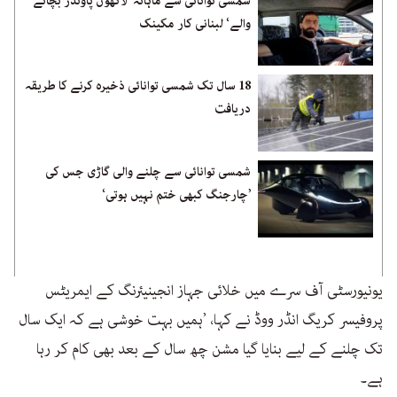
شمسی توانائی سے ماہانہ ’لاکھوں پاؤنڈز بچانے
والے‘ لبنانی کار مکینک
18 سال تک شمسی توانائی ذخیرہ کرنے کا طریقہ
دریافت
شمسی توانائی سے چلنے والی گاڑی جس کی
’چارجنگ کبھی ختم نہیں ہوتی‘
یونیورسٹی آف سرے میں خلائی جہاز انجینیئرنگ کے ایمریٹس
پروفیسر کریگ انڈر ووڈ نے کہا، ’ہمیں بہت خوشی ہے کہ ایک سال
تک چلنے کے لیے بنایا گیا مشن چھ سال کے بعد بھی کام کر رہا
ہے۔