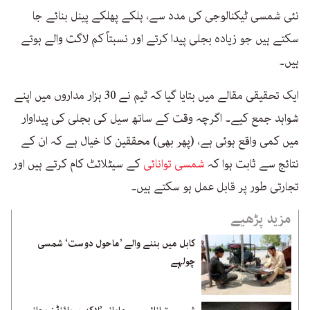
نئی شمسی ٹیکنالوجی کی مدد سے، ہلکے پھلکے پینل بنائے جا
سکتے ہیں جو زیادہ بجلی پیدا کرتے اور نسبتاً کم لاگت والے ہوتے
ہیں۔
ایک تحقیقی مقالے میں بتایا گیا کہ ٹیم نے 30 ہزار مداروں میں اپنے
شواہد جمع کیے۔ اگرچہ وقت کے ساتھ سیل کی بجلی کی پیداوار
میں کمی واقع ہوئی ہے، (پھر بھی) محققین کا خیال ہے کہ ان کے
نتائج سے ثابت ہوا کہ
شمسی توانائی
کے سیٹلائٹ کام کرتے ہیں اور
تجارتی طور پر قابل عمل ہو سکتے ہیں۔
مزید پڑھیے
کابل میں بننے والے ’ماحول دوست‘ شمسی
چولہے