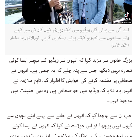
اے آئی سے بنائی گئی ویڈیو میں ایک رپورٹر کیبل کار کی سیر کرنے
والے سیاحوں سے انٹرویو کرتے ہوئے (سکرین گریب نورالافزرینا مختار
/ ٹک ٹاک) ​​​​​​​
بزرگ خاتون نے مزید کہا کہ انہوں نے ویڈیو کے نیچے ایسا کوئی
تبصرہ نہیں دیکھا، جس سے پتہ چلے کہ یہ جعلی ہے۔ انہوں نے
صحافی پر مقدمہ کرنے کی خواہش کا اظہار کیا، تاہم ملازمہ نے
انہیں یاد دلایا کہ ویڈیو میں جو صحافی ہیں وہ بھی حقیقت میں
موجود نہیں۔
جب ان سے پوچھا گیا کہ انہوں نے جانے سے پہلے اپنے بچوں سے
کیوں نہیں پوچھا؟ تو اس جوڑے نے کہا کہ انہوں نے ایسا کرنے
میں شرم محسوس کی۔ ہوٹل کی ملازمہ نے اپنی پوسٹ میں مزید