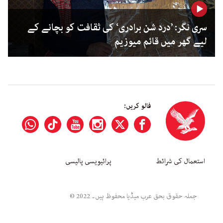
سری نگر: ’درد شن برادری‘ کی ثقافت کو بچانے کے
لیے گھر میں قائم میوزیم
فالو کریں:
استعمال کی شرائط
پرائیویسی پالیسی
جملہ حقوق بحق عرب میڈیا محفوظ ہیں۔ 2022 ©