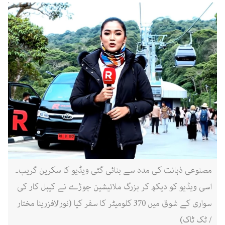
مصنوعی ذہانت کی مدد سے بنائی گئی ویڈیو کا سکرین گریب۔
اسی ویڈیو کو دیکھ کر بزرگ ملائیشین جوڑے نے کیبل کار کی
سواری کے شوق میں 370 کلومیٹر کا سفر کیا (نورالافزرینا مختار
/ ٹک ٹاک)