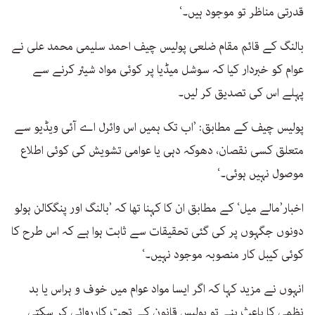
قدرتی مناظر تو موجود ہیں۔‘
بالنگ کے قائم مقام ضلعی پولیس چیف احمد سلیمی محمد علی نے
عوام کو خبردار کیا کہ سوشل میڈیا پر کوئی مواد شیئر کرنے سے
پہلے اس کی تصدیق کر لیں۔
پولیس چیف کے مطابق: ’اب تک ہمیں اس وائرل اے آئی ویڈیو سے
متعلق کسی نقصان، دھوکہ دہی یا عوامی تشویش کی کوئی اطلاع
موصول نہیں ہوئی۔‘
اخبار’مالے میل‘ کے مطابق ان کا کہنا تھا کہ ’بالنگ اور پنگکالن ہولو
دونوں جگہوں پر کی گئی تحقیقات سے ثابت ہوا ہے کہ اس طرح کا
کوئی کیبل کار منصوبہ موجود نہیں۔‘
انہوں نے مزید کہا کہ اگر ایسا مواد عوام میں خوف و ہراس یا بد
نظمی کا باعث بنے تو پولیس قانون کے تحت کارروائی کر سکتی