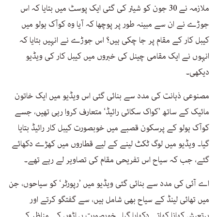
ملازمہ نے 30 جون کو شیئر کی گئی ایک پوسٹ میں بتایا کہ اس
جوڑے نے ان سے مبینہ طور پر پوچھا کہ آیا وہ کوآک ہولو میں
کیبل کار کے مقام پر جا چکی ہیں؟ اس جوڑے نے انہیں بتایا کہ
انہوں نے ایک مقامی چینل کی خبروں میں کیبل کار کی ویڈیو
دیکھی۔
مصنوعی ذہانت کی مدد سے بنائی گئی اس ویڈیو میں ایک خاتون
مائیک کے ساتھ ’کواک سکائی رائیڈ‘ متعارف کروا رہی تھیں، جسے
کوآک ہولو کے پرسکون قصبے میں خوبصورت کیبل کار رائیڈ بتایا
گیا۔ ویڈیو میں لوگ ٹکٹ لینے کے لیے قطاروں میں کھڑے دکھائے
گئے، جب کہ سیاح اس تفریحی مقام کی تصاویر لے رہے تھے۔
اے آئی کی مدد سے بنائی گئی ویڈیو میں ’رپورٹر‘ کو سیاحوں، جن
میں تھائی لینڈ کے سیاح بھی شامل ہیں، سے گفتگو کرتے اور
پرتعیش کھانا کھاتے دکھایا گیا۔ خوبصورت پہاڑوں کے مناظر کے