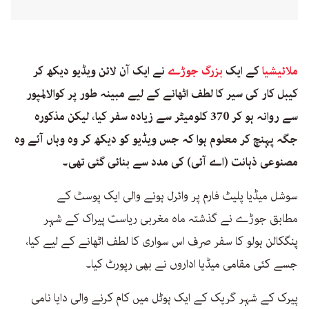
ملائیشیا
کے ایک
بزرگ جوڑے
نے ایک آن لائن ویڈیو دیکھ کر
کیبل کار کی سیر کا لطف اٹھانے کے لیے مبینہ طور پر کوالالمپور
سے روانہ ہو کر 370 کلومیٹر سے زیادہ سفر کیا، لیکن مذکورہ
جگہ پہنچ کر معلوم ہوا کہ جس ویڈیو کو دیکھ کر وہ وہاں آئے وہ
مصنوعی ذہانت (اے آئی) کی مدد سے بنائی گئی تھی۔
سوشل میڈیا پلیٹ فارم پر وائرل ہونے والی ایک پوسٹ کے
مطابق جوڑے نے گذشتہ ماہ مغربی ریاست پیراک کے شہر
پنگکالن ہولو کا سفر صرف اس سواری کا لطف اٹھانے کے لیے کیا،
جسے کئی مقامی میڈیا اداروں نے بھی رپورٹ کیا۔
پیرک کے شہر گریک کے ایک ہوٹل میں کام کرنے والی دایا نامی