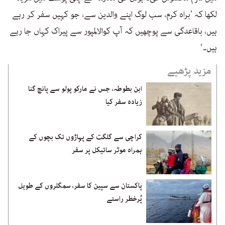
لکھا کہ ’براہ کرم، سب لوگ اپنے والدین سے، جو کہیں سفر کر رہے
ہیں، باقاعدگی سے پوچھیں کہ آپ کوالالمپور سے پیراک کہاں جا رہے
ہیں۔‘
مزید پڑھیے
ابن بطوطہ، جس نے مارکو پولو سے پانچ گنا
زیادہ سفر کیا
کراچی سے گلگت کے پہاڑوں تک بچوں کے
ہمراہ موٹر سائیکل پر سفر
پاکستان سے سپین کا سفر، سمگلروں کے طویل
پُرخطر راستے