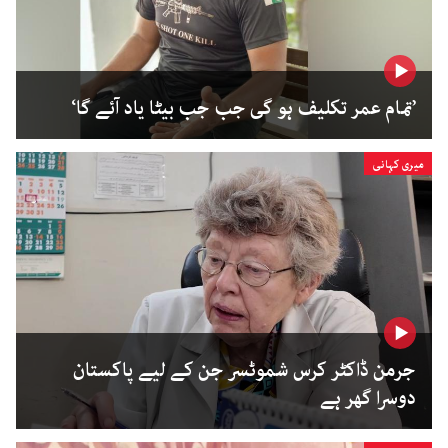
’تمام عمر تکلیف ہو گی جب جب بیٹا یاد آئے گا‘
میری کہانی
جرمن ڈاکٹر کرس شموٹسر جن کے لیے پاکستان
دوسرا گھر ہے