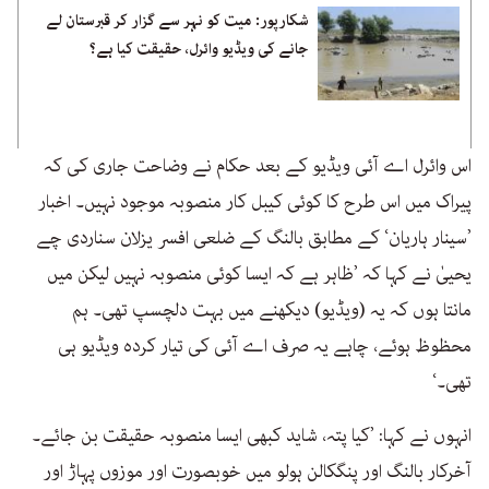
شکارپور: میت کو نہر سے گزار کر قبرستان لے
جانے کی ویڈیو وائرل، حقیقت کیا ہے؟
اس وائرل اے آئی ویڈیو کے بعد حکام نے وضاحت جاری کی کہ
پیراک میں اس طرح کا کوئی کیبل کار منصوبہ موجود نہیں۔ اخبار
’سینار ہاریان‘ کے مطابق بالنگ کے ضلعی افسر یزلان سناردی چے
یحییٰ نے کہا کہ ’ظاہر ہے کہ ایسا کوئی منصوبہ نہیں لیکن میں
مانتا ہوں کہ یہ (ویڈیو) دیکھنے میں بہت دلچسپ تھی۔ ہم
محظوظ ہوئے، چاہے یہ صرف اے آئی کی تیار کردہ ویڈیو ہی
تھی۔‘
انہوں نے کہا: ’کیا پتہ، شاید کبھی ایسا منصوبہ حقیقت بن جائے۔
آخرکار بالنگ اور پنگکالن ہولو میں خوبصورت اور موزوں پہاڑ اور