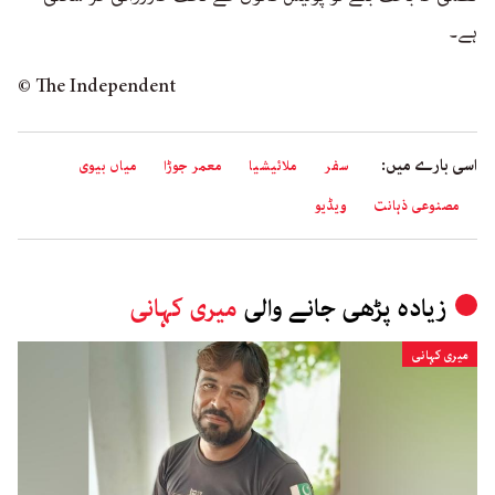
ہے۔
© The Independent
اسی بارے میں:
سفر
ملائیشیا
معمر جوڑا
میاں بیوی
مصنوعی ذہانت
ویڈیو
زیادہ پڑھی جانے والی
میری کہانی
میری کہانی