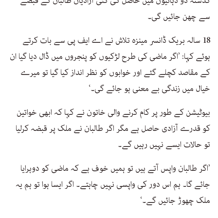
گذشتہ دو دہائیوں میں حاصل کی گئی آزادیاں طالبان کے قبضے
سے چھن جائیں گی۔
18 سالہ بریک ڈانسر مینزہ تلاش نے اے ایف پی سے بات کرتے
ہوئے کہا: ’اگر ماضی کی طرح لڑکیوں کو پنجروں میں ڈال دیا گیا ان
کے مقاصد کچلے گئے اور خوابوں کو نظر انداز کیا گیا تو میرے
خیال میں زندگی بے معنی ہو جائے گی۔‘
بیوٹیشن کے طور پر کام کرنے والی خاتون نے کہا کہ ابھی خواتین
کو قدرے آزادی حاصل ہے مگر اگر طالبان نے ملک پر قبضہ کرلیا
تو حالات ایسے نہیں رہیں گے۔
’اگر طالبان واپس آتے ہیں تو ہمیں خوف ہے کہ ماضی کو دوہرایا
جائے گا۔ ہم اس دور کی واپسی نہیں چاہتے۔ اگر ایسا ہوا تو ہم یہ
ملک چھوڑ جائیں گے۔‘