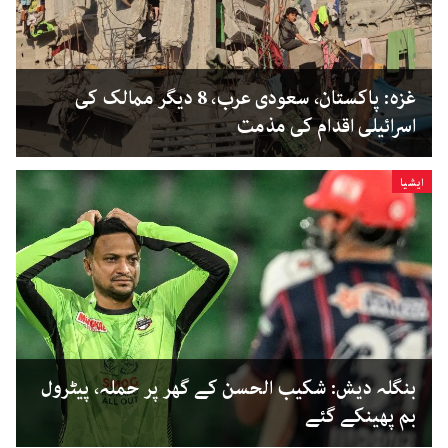
غزہ: پاکستان، سعودی عرب، 8 دیگر ممالک کی
اسرائیلی اقدام کی مذمت
ایشیا
بنگلہ دیش: شکیب الحسن کے گھر پر حملہ، پیٹرول
بم پھینکے گئے