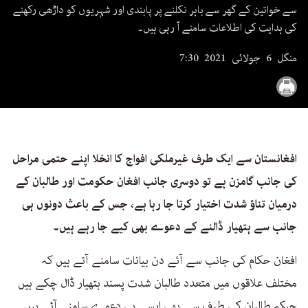
seconds
سے خواتین کے گھر سے باہر نکلنے پر پابندی اور شہریوں کو داڑھی رکھنے
کی ہدایت کی اطلاعات سامنے آ رہی ہیں۔
منگل 6 جولائی 2021 7:30
افغانستان سے ایک طرف غیرملکی افواج کا انخلا اپنے حتمی مراحل
کی جانب گامزن ہے تو دوسری جانب افغان حکومت اور طالبان کے
درمیان تناؤ شدت اختیار کرتا جا رہا ہے، جس کے باعث دونوں ہی
جانب سے ہتھیار ڈالنے کے دعوے بھی کیے جا رہے ہیں۔
افغان حکام کی جانب سے آئے دن بیانات سامنے آتے ہیں کہ
مختلف علاقوں میں متعدد طالبان شدت پسند ہتھیار ڈال چکے ہیں
جبکہ طالبان کی طرف سے بھی ایسے ہی دعوے سامنے آئے ہیں