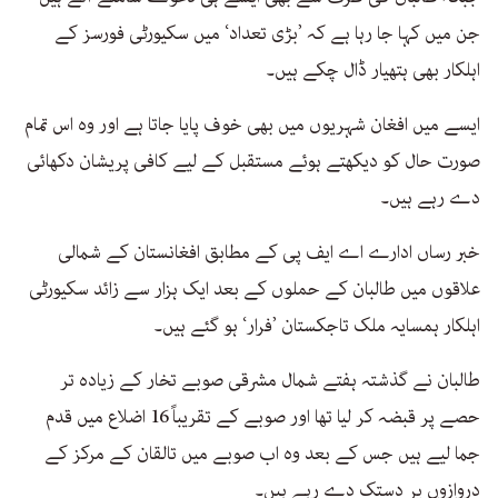
جن میں کہا جا رہا ہے کہ ’بڑی تعداد‘ میں سکیورٹی فورسز کے
اہلکار بھی ہتھیار ڈال چکے ہیں۔
ایسے میں افغان شہریوں میں بھی خوف پایا جاتا ہے اور وہ اس تمام
صورت حال کو دیکھتے ہوئے مستقبل کے لیے کافی پریشان دکھائی
دے رہے ہیں۔
خبر رساں ادارے اے ایف پی کے مطابق افغانستان کے شمالی
علاقوں میں طالبان کے حملوں کے بعد ایک ہزار سے زائد سکیورٹی
اہلکار ہمسایہ ملک تاجکستان ’فرار‘ ہو گئے ہیں۔
طالبان نے گذشتہ ہفتے شمال مشرقی صوبے تخار کے زیادہ تر
حصے پر قبضہ کر لیا تھا اور صوبے کے تقریباً 16 اضلاع میں قدم
جما لیے ہیں جس کے بعد وہ اب صوبے میں تالقان کے مرکز کے
دروازوں پر دستک دے رہے ہیں۔