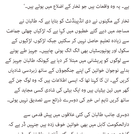
ہے۔ یہ وہ واقعات ہیں جو تخار کے اضلاع میں ہوئے ہیں۔‘
تخار کے مکینوں نے دی انڈپینڈنٹ کو بتایا ہے کہ طالبان نے
مساجد میں دیے گئے خطبوں میں کہا ہے کہ لڑکیاں چھٹی جماعت
سے زیادہ تعلیم حاصل نہیں کر سکتیں جبکہ لڑکوں، لڑکیوں کے
سکول اور یونیورسٹیاں بھی الگ الگ ہونی چاہییں۔ جہیز طے ہونے
سے لوگوں کو پریشانی میں مبتلا کر دیا ہے کیونکہ طالبان جہیز کے
بدلے نوجوان خواتین کی اپنے جنگجوؤں کے ساتھ زبردسی شادیاں
کریں گے۔ ان کا کہنا تھا کہ ایسی اطلاعات ہیں کہ وہ لوگ جن کے
گھر میں تین بیٹیاں ہیں وہ ایک بیٹی کی شادی کسی مجاہد کے
ساتھ کریں تاہم اس خبر کی دوسرے ذرائع سے تصدیق نہیں ہوئی۔
دوسری جانب طالبان کی کئی علاقوں میں پیش قدمی سے
دارالحکومت کابل میں بھی خواتین خوف زدہ ہیں جنہیں ڈر ہے کہ