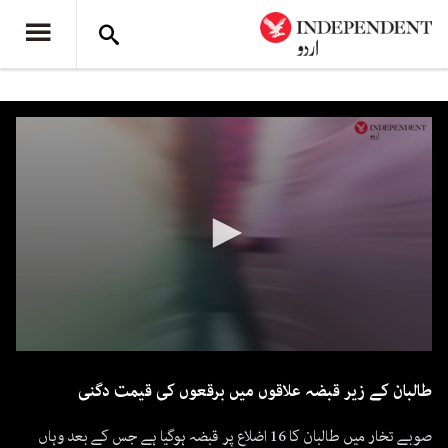
0
seconds
طالبان کے زیر قبضہ علاقوں میں برقعوں کی قیمت دگنی
of
1
minute,
صوبے تخار میں طالبان کا 16 اضلاع پر قبضہ ہوگیا ہے جس کے بعد وہاں
53