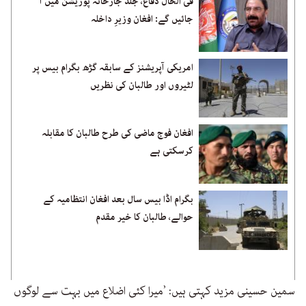
فی الحال دفاع، جلد جارحانہ پوزیشن میں آ
جائیں گے: افغان وزیرِ داخلہ
امریکی آپریشنز کے سابقہ گڑھ بگرام بیس پر
لٹیروں اور طالبان کی نظریں
افغان فوج ماضی کی طرح طالبان کا مقابلہ
کرسکتی ہے
بگرام اڈا بیس سال بعد افغان انتظامیہ کے
حوالے، طالبان کا خیر مقدم
سمین حسینی مزید کہتی ہیں: ’میرا کئی اضلاع میں بہت سے لوگوں