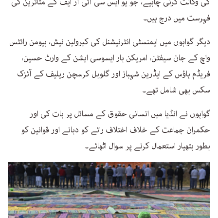
کی وکالت کرنی چاہیے، جو یو ایس سی آئی آر ایف کے متاثرین کی
فہرست میں درج ہیں۔
دیگر گواہوں میں ایمنسٹی انٹرنیشنل کی کیرولین نیش، ہیومن رائٹس
واچ کے جان سیفٹن، امریکن بار ایسوسی ایشن کے وارث حسین،
فریڈم ہاؤس کے ایڈرین شہباز اور گلوبل کرسچن ریلیف کے آئزک
سکس بھی شامل تھے۔
گواہوں نے انڈیا میں انسانی حقوق کے مسائل پر بات کی اور
حکمران جماعت کے خلاف اختلاف رائے کو دبانے اور قوانین کو
بطور ہتھیار استعمال کرنے پر سوال اٹھائے۔