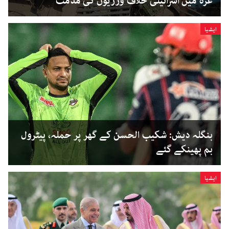
غزہ میں اسرائیلی خلاف ورزیوں کی مذمت
ایشیا
بنگلہ دیش: شکیب الحسن کے گھر پر حملہ، پیٹرول
بم پھینکے گئے
ایشیا