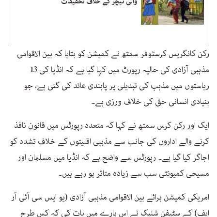
والی ٹیچر کے خلاف تحقیقات
رکن کانگریس کرسٹوفر سمتھ نے کمیشن کو بتایا کہ بین الاقوامی
مذہبی آزادی کی حالیہ رپورٹ میں کہا گیا ہے کہ انڈیا کی 13
ریاستوں میں مذہب کی تبدیلی پر پابندی عائد کی گئی ہے، جو
بنیادی انسانی حق کی خلاف ورزی ہے۔
ایک اور رکن کرس سمتھ نے کہا کہ متعدد رپورٹس میں قانون نافذ
کرنے والے اداروں کی جانب سے مذہبی اقلیتوں کے خلاف تشدد کو
اجاگر کیا گیا ہے۔ رپورٹس سے واضح ہے کہ انڈیا میں مسلمان اور
مسیحی کمیونٹی سب سے زیادہ متاثر ہو رہے ہیں۔
امریکی کمیشن برائے بین الاقوامی مذہبی آزادی (یو ایس سی آئی آر
ایف) کے سٹیفن شنیک نے اس بارے میں بات کی کہ کس طرح