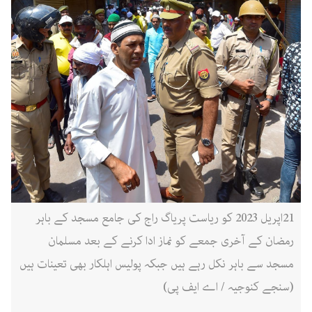
21اپریل 2023 کو ریاست پریاگ راج کی جامع مسجد کے باہر
رمضان کے آخری جمعے کو نماز ادا کرنے کے بعد مسلمان
مسجد سے باہر نکل رہے ہیں جبکہ پولیس اہلکار بھی تعینات ہیں
(سنجے کنوجیہ / اے ایف پی)