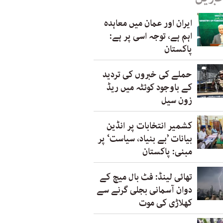
ایران اور عمان میں معاہدہ
اہم ہے، توجہ اسی پر ہے:
پاکستان
حملے کی خبروں کی تردید
کے باوجود کوئٹہ میں ریڈ
زون سیل
کشمیر انتخابات پر انڈین
بیانات ’بے بنیاد، سیاست‘ پر
مبنی: پاکستان
تھائی لینڈ: فٹ بال میچ کے
دوان آسمانی بجلی گرنے سے
کھلاڑی کی موت