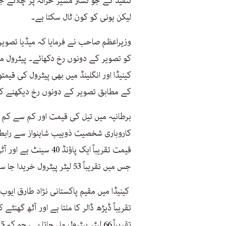
تنقید کے جو نشتر مشیر خزانہ پر چلائے ج
لیکن ہونی کو کون ٹال سکتا ہے۔
وزیراعظم صاحب نے فرمایا کہ میڈیا تصویر
کو تصویر کے دونوں رخ دکھائے۔ پیٹرول م
کینیڈا اور انگلینڈ میں بھی پیٹرول کی قی
کے مطابق تصویر کے دونوں رخ دیکھنے ک
برطانیہ میں تیل کی قیمت اور کم سے کم 
کاروباری شخصیت ذوہیب شاہنواز سے رابطہ ک
جس میں تقریباً 53 لیٹر پیٹرول خریدا جا سکتا ہے۔
کینیڈا میں مقیم پاکستانی نژاد طارق ایوب ص
تقریباً ڈیڑھ ڈالر کا ملتا ہے اور آٹھ گھن