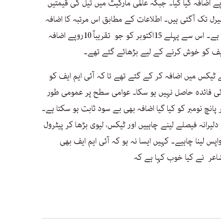
پے اضافہ کیا گیا۔ جبکہ عالمی مارکیٹ میں تیل کی قیمتیں
رل سے کم ہو کر 80 ڈالر فی بیرل تک آگئی ہیں۔ اطلاعات کے مطابق اس مرتبہ کا اضافہ
آئی ایم ایف کو خوش کرنے کے لیے کیا گیا ہے۔ اس سے پہلے 15اکتوبر کو جو تقریباً 10روپے اضافہ
م ایف کو خوش کرنے کے لیے بڑھائے گئے تھے۔
یکس میں اضافہ کر کے گئے تھے تا کہ آئی ایم ایف کو
ی فائدہ حاصل نہیں ہو سکا۔ عوامی سطح پر عمومی طور
 پانچ نومبر کو کیا گیا اضافہ بھی بے سود ثابت ہو سکتا ہے۔
رانہ فیصلے لینے چاہییں اور ٹیکس، لیوی بڑھا کر پیٹرول
پس لینا چاہیے۔ کہیں ایسا نہ ہو کہ آئی ایم ایف بھی
 شاعر نے کیا خوب کہا ہے کہ