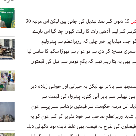
یں
15 دنوں کے بعد تبدیل کی جاتی ہیں لیکن اس مرتبہ 30
کرنے کے لیے آدھی رات کا وقت کیوں چنا گیا اس بارے
اموش ہے۔ لیکن 31 اکتوبر کو جب میڈیا پر خبر چلی کہ وزیراعظم نے پیٹرولیم
مری مسترد کر دی ہے تو عوام نے تھوڑا سکھ کا سانس لیا
ے بھی یہ بتا رہے تھے کہ یکم نومبر سے تیل کی قیمتوں
مجھ سے بالاتر تھا لیکن یہ حیرانی اور خوشی زیادہ دیر
و بلی تھیلے سے باہر آہی گئی۔ پیٹرول کی قیمت نے
 بنایا۔ اس مرتبہ حکومت نے قیمتیں بڑھانے سے پہلے عوام
 شاید وزیراعظم صاحب نے خود تقریر کر کے عوام کو یہ
یصلوں کی طرح یہ فیصلہ بھی غلط ثابت ہوتا دکھائی دیا۔