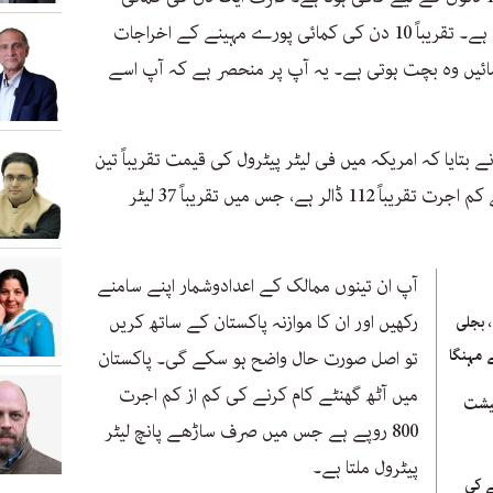
سے پورے مہینے کا بجلی کا بل ادا ہو جاتا ہے۔ تقریباً 10 دن کی کمائی پورے مہینے کے اخراجات
تی ہے۔ بقیہ 20 دن جو کمائیں وہ بچت ہوتی ہے۔ یہ آپ پر منحصر ہے کہ آپ اسے
نے بتایا کہ امریکہ میں فی لیٹر پیٹرول کی قیمت تقریباً تین
ڈالر ہے اور آٹھ گھنٹہ کام کرنے کی کم سے کم اجرت تقریباً 112 ڈالر ہے، جس میں تقریباً 37 لیٹر
آپ ان تینوں ممالک کے اعدادوشمار اپنے سامنے
رکھیں اور ان کا موازنہ پاکستان کے ساتھ کریں
 بجلی
تو اصل صورت حال واضح ہو سکے گی۔ پاکستان
میں آٹھ گھنٹے کام کرنے کی کم از کم اجرت
عیشت
800 روپے ہے جس میں صرف ساڑھے پانچ لیٹر
پیٹرول ملتا ہے۔
ے کی