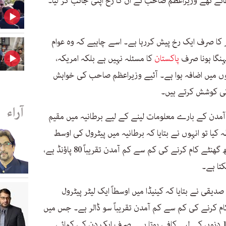
انے تھے وزیراعظم صاحب نے ان کا رخ اپنی جانب کر لیا۔
 کا صرف ایک رخ پیش کررہا ہے۔ اسے چاہیے کہ وہ عوام
ہنگا ہونا صرف
پاکستان
کا مسئلہ نہیں ہے بلکہ امریکہ،
متوں میں اضافہ ہوا ہے۔ آئیے وزیراعظم صاحب کی خواہش
ی کوشش کرتے ہیں۔
آراء
آمدن کے بارے معلومات لینے کے لیے برطانیہ میں مقیم
یا تو انہوں نے بتایا کہ برطانیہ میں پیٹرول کی اوسط
قیمت تقریباً ایک پاؤنڈ 40 سینٹ ہے اور آٹھ گھنٹے کام کرنے کی کم سے کم آمدن تقریباً 80 پاؤنڈ ہے،
دیقی نے بتایا کہ کینیڈا میں اوسطاً ایک لیٹر پیٹرول
ٹے کام کرنے کی کم سے کم آمدن تقریباً سو ڈالر ہے۔ جس میں
تقریباً 66 لیٹر پیٹرول مل جاتا ہے، جو کہ 15 دنوں کے لیے کافی ہوتا ہے۔ صرف ایک دن کی کمائی