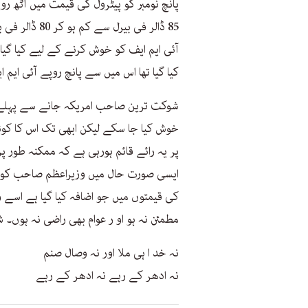
پانچ نومبر کو پیٹرول کی قیمت میں آٹھ رو
85 ڈالر فی بی
کیا گیا تھا اس میں سے پانچ روپے آئی ای
شوکت ترین صاحب امریکہ جانے سے پہلے ٹ
خوش کیا جا سکے لیکن ابھی تک اس کا کوئ
پر یہ رائے قائم ہورہی ہے کہ ممکنہ طور پر
ایسی صورت حال میں وزیراعظم صاحب کو دلی
کی قیمتوں میں جو اضافہ کیا گیا ہے اسے وا
مطمئن نہ ہو او ر عوام بھی راضی نہ ہوں۔
نہ خد ا ہی ملا اور نہ وصال صنم
نہ ادھر کے رہے نہ ادھر کے رہے