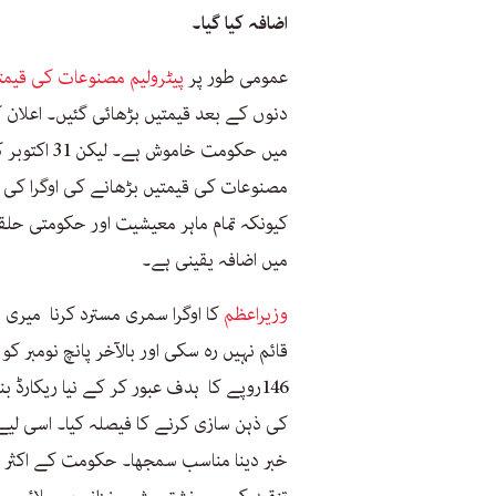
اضافہ کیا گیا۔
عمومی طور پر
پیٹرولیم مصنوعات کی قیمت
دنوں کے بعد قیمتیں بڑھائی گئیں۔ اعلان 
میں حکومت خ
مصنوعات کی قیمتیں بڑھانے کی اوگرا کی س
کیونکہ تمام ماہر معیشیت اور حکومتی حلق
میں اضافہ یقینی ہے۔
وزیراعظم
کا اوگرا سمری مسترد کرنا میری س
قائم نہیں رہ سکی اور بالآخر پانچ نومبر ک
146روپے کا ہدف عبور کر کے نیا ریکارڈ
کی ذہن سازی کرنے کا فیصلہ کیا۔ اسی لیے
خبر دینا مناسب سمجھا۔ حکومت کے اکثر ف