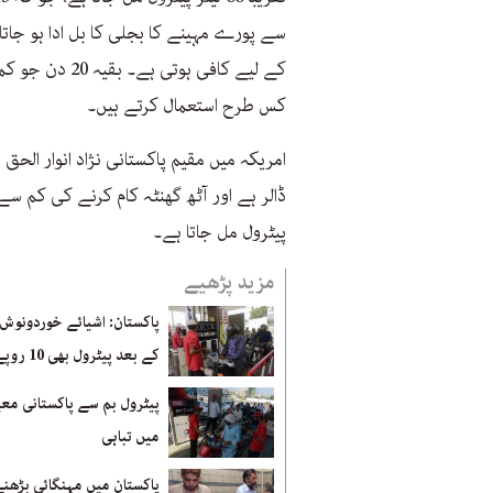
کے لیے کافی ہو
کس طرح استعمال کرتے ہیں۔
امریکہ میں مقیم پاکستانی نژاد انوار الحق 
پیٹرول مل جاتا ہے۔
مزید پڑھیے
پاکستان: اشیائے خوردونوش،
کے بعد پیٹرول بھی 10 روپے مہنگا
پیٹرول بم سے پاکستانی م
میں تباہی
پاکستان میں مہنگائی بڑھن