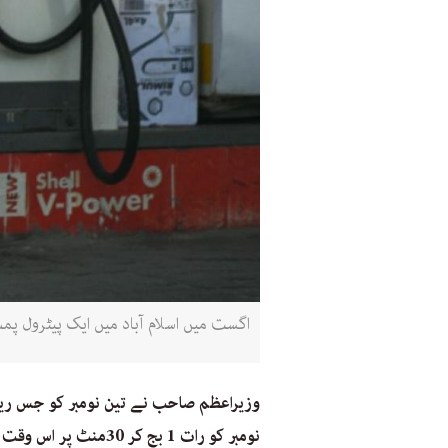
اگست میں اسلام آباد میں ایک پیٹرول پمپ پر بیٹھا ملازم۔ پیٹرول کی قیمت 
وزیراعظم صاحب نے تین نومبر کو جس ریلی
نومبر کو رات 1 بج کر 