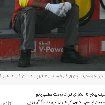
نے 146روپے فی لیٹر کا ہدف عبور کر کے نیا ریکارڈ بنا دیا ہے (اے ایف پی)
ف پیکج کا اعلان کیا اس کا درست مطلب پانچ
30منٹ پر اس وقت سمجھ آیا جب پیٹرول کی قیمت میں تقریباً آٹھ روپے
تازہ 