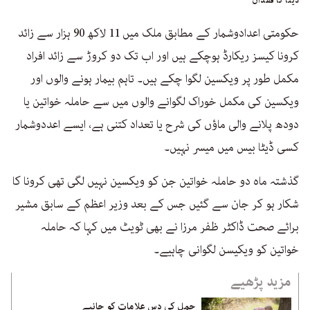
ڈیٹا کا فقدان
حکومتی اعدادوشمار کے مطابق ملک میں 11 لاکھ 90 ہزار سے زائد
کرونا کیسز ریکارڈ ہوچکے ہیں اور اب تک دو کروڑ سے زائد افراد
مکمل طور پر ویکسین لگوا چکے ہیں۔ تاہم بیمار ہونے والوں اور
ویکسین کی مکمل خوراک لگوانے والوں میں سے حاملہ خواتین یا
دودھ پلانے والی ماؤں کی شرح یا تعداد کتنی ہے، ایسے اعددوشمار
کسی ڈیٹا بیس میں میسر نہیں۔
گذشتہ ماہ دو حاملہ خواتین جن کو ویکسین نہیں لگی تھی کرونا کا
شکار ہو کر جان سے گئیں جس کے بعد وزیر اعظم کے سابق مشیر
برائے صحت ڈاکٹر ظفر مرزا نے بھی ٹویٹ میں کہا کہ حاملہ
خواتین کو ویکیسن لگوانی چاہیے۔
مزید پڑھیے
حمل کی دس علامات کو جانیے