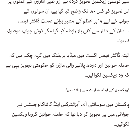
سے کونسی ویکسین تجویز کردہ ہے اور طبی اداروں کے عملوں پر
اس تجویز کو کس حد تک واضح کیا گیا ہے، ان سوالوں کے
جواب کے لیے وزیر اعظم کے مشیر برائے صحت ڈاکٹر فیصل
سلطان کے دفتر سے کئی بار رابطہ کیا گیا مگر کوئی جواب موصول
نہ ہوا۔
البتہ ڈاکٹر فیصل اگست میں میڈیا بریفنگ میں کہہ چکے ہیں کہ
حاملہ خواتین اور دودھ پلانے والی ماؤں کو حکومتی تجویز یہی ہے
کہ وہ ویکسین لگوا لیں۔
’ویکسین کے فوائد خطرے سے زیادہ ہیں‘
پاکستان میں سوسائٹی آف آبزٹیٹرکس اینڈ گائناکالوجسٹس نے
جولائی میں ہی تجویز کر دیا تھا کہ حاملہ خواتین کرونا ویکسین
لگوائیں۔