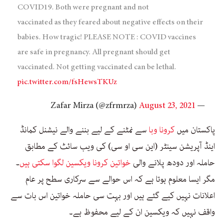
COVID19. Both were pregnant and not
vaccinated as they feared about negative effects on their
babies. How tragic! PLEASE NOTE : COVID vaccines
are safe in pregnancy. All pregnant should get
vaccinated. Not getting vaccinated can be lethal.
pic.twitter.com/fsHewsTKUz
August 23, 2021
— Zafar Mirza (@zfrmrza)
پاکستان میں
کرونا وبا
سے نمٹنے کے لیے بننے والے نیشنل کمانڈ
اینڈ آپریشن سینٹر (این سی او سی) کی ویب سائٹ کے مطابق
حاملہ اور دودھ پلانے والی
خواتین کرونا ویکسین لگوا سکتی ہیں
۔
مگر ایسا معلوم ہوتا ہے کہ اس حوالے سے سرکاری سطح پر عام
اعلانات نہیں کیے گئے ہیں اور بہت سی حاملہ خواتین اس بات سے
واقف نہیں کہ ویکسین ان کے لیے محفوظ ہے۔