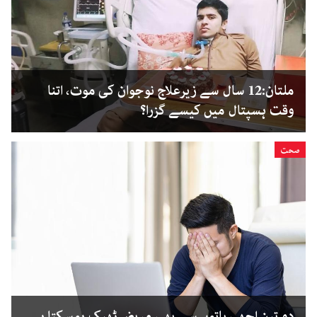
ملتان:12 سال سے زیرعلاج نوجوان کی موت، اتنا
وقت ہسپتال میں کیسے گزرا؟
صحت
دو تین اچھی باتوں سے بھی مریض ٹھیک ہوسکتا ہے