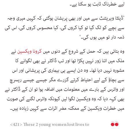
لیے خطرناک ثابت ہو سکتا ہے۔
’ڈیلٹا ویریئنٹ سے میں اور بھی پریشان ہوگئی کہ کہیں میری وجہ
سے بچے کو لگ گیا تو کیا کروں گی، کیا محسوس کروں گی، اس کی
ذمہ دار تو میں ہوں گی۔‘
وہ بتاتی ہیں کہ حمل کے شروع کے دنوں میں
کرونا ویکسین
نے
ملک میں اتنا زور نہیں پکڑا تھا اور تب ڈاکٹر نے بھی لگوانے کا
مشورہ نہیں دیا تھا۔ وہ دن ایسے ہی بیماری کی پریشانی اور اس
سے بچاؤ کے لیے احتیاط کرتے گزرے مگر جیسے جیسے ریسرچ
اور وائرس کے بارے میں معلومات میں اضافہ ہوا تو ان کے ڈاکٹر نے
بھی کہہ دیا کہ وہ ویکسین لگوا لیں کیونکہ وائرس لگنے کی صورت
میں خطرات ویکسین کے ممکنہ مضر اثرات سے کہیں زیادہ ہیں۔
<421> These 2 young women lost lives to