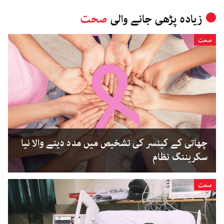
زیادہ پڑھی جانے والی
صحت
صحت
چھاتی کے کینسر کی تشخیص میں مدد دینے والا نیا
سکریننگ نظام
صحت