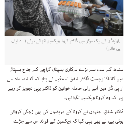
راولپنڈی کے ایک مرکز میں ڈاکٹر کرونا ویکسین اٹھائے ہوئے (اے ایف
پی فائل)
سندھ کے سب سے بڑے سرکاری ہسپتال کراچی کے جناح ہسپتال
میں گائناکالوجسٹ ڈاکٹر شفق اسمعٰیل نے بتایا کہ گذشتہ ماہ سے
او پی ڈی میں آنے والی حاملہ خواتین کو ڈاکٹر یہی تجویز کر رہے
ہیں کہ وہ کرونا ویکسین لگوا لیں۔
ڈاکٹر شفق، جنہوں نے کرونا کے مریضوں کی بھی زچگی کروائی
ہوئی ہے، نے بھی یہی کہا کہ ویکسین کے فوائد اس سے جڑے