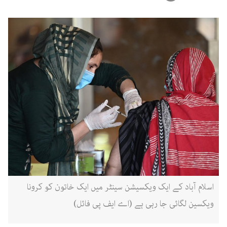
اسلام آباد کے ایک ویکسیشن سینٹر میں ایک خاتون کو کرونا
ویکسین لگائی جا رہی ہے (اے ایف پی فائل)