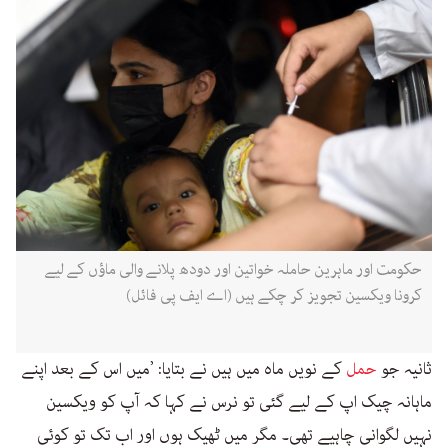
حکومت اور ماہرین حاملہ خواتین اور دودھ پلانے والی ماؤں کے لیے
کرونا ویکسین تجویز کر چکے ہیں (اے ایف پی فائل)
ثانیہ جو
حمل
کے نویں ماہ میں ہیں نے بتایا: ’میں اس کے بعد اپنے
ماہانہ چیک اپ کے لیے گئی تو نرس نے کہا کہ آپ کو ویکسین
نہیں لگوانی چاہیے تھی۔ مگر میں ٹھیک ہوں اور اب تک تو کوئی