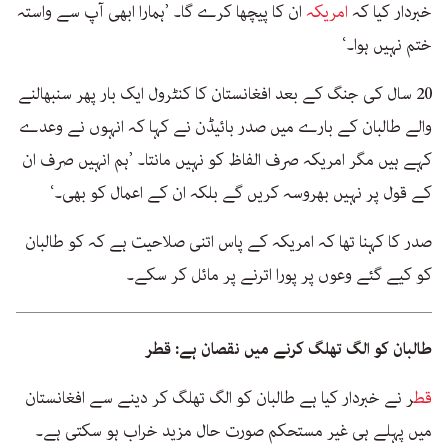
خبردار کیا کہ
امریکہ
ان کا پیچھا کرے گا۔ ’ہمارا ابھی آپ سے واستہ
ختم نہیں ہوا۔‘
20 سال کی جنگ کے بعد افغانستان کا کنٹرول ایک بار پھر سنبھالنے
والے طالبان کے بارے میں صدر بائیڈن نے کہا کہ انہوں نے وعدے
کہے ہیں مگر امریکہ صرف الفاظ کو نہیں مانتا۔ ’ہم انہیں صرف ان
کے قول پر نہیں بھروسہ کریں گے بلکہ ان کے اعمال کو بھی۔‘
صدر کا کہنا تھا کہ امریکہ کے پاس اتنی صلاحیت ہے کہ کو طالبان
کو کیے گئے وعوں پر پورا اترنے پر مائل کر سکے۔
طالبان کو الگ تھلگ کرنے میں نقصان ہے: قطر
قط
ر نے خبردار کیا ہے طالبان کو الگ تھلگ کر دینے سے افغانستان
میں پہلے ہی غیر مستحکم صورت حال مزید خراب ہو سکتی ہے۔