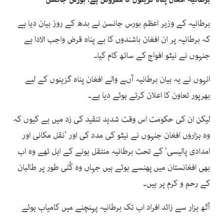
36
seconds
برطانیہ کے وزیر اعظم بورس جانسن نے بدھ کے روز بیان دیا ہے
کہ برطانیہ پر ان افغان باشندوں کا بے پناہ قرض واجب الادا ہے
جنہوں نے نیٹو افواج کے ساتھ کام کیا۔
انہوں نے یہ بیان برطانیہ آںے والے افغان پناہ گزینوں کے لیے
بھرپور تعاون کا اعلان کرتے ہوئے دیا ہے۔
لیکن ان کی حکومت اس وقت شدید تنقید کی زد میں ہے کیوں کہ
وہ ہزاروں افغان جنہوں نے نیٹو کی مدد کی اور ’نقل مکانی اور
امدادی پالیسی‘ کے تحت برطانیہ منتقل ہونے کے اہل تھے وہ اب
بھی افغانستان میں پھنسے ہوئے ہیں جہاں وہ کُلی طور پر طالبان
کے رحم و کرم پر ہیں۔
آٹھ ہزار سے زائد افراد اب تک برطانیہ پہنچنے میں کامیاب ہوئے