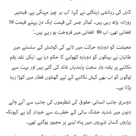
کابل کی رہائشی زیلگئی نے کہا: 'اب ہر چیز مہنگی ہے، قیمتیں
روزانہ بڑھ رہی ہیں۔ ٹماٹر جس کی قیمت ایک دن پہلے قیمت 50
افغانی تھی، اب 80 افغانی میں فروخت ہو رہے ہیں۔'
معیشت کو دوبارہ حرکت میں لانے کی کوشش کے سلسلے میں
طالبان نے بینکوں کو دوبارہ کھولنے کا حکم دیا ہے، لیکن نقد رقم
نکالنے پر ہفتہ وار سخت پابندیاں عائد کی گئی ہیں اور بہت سے
لوگوں کو اب بھی کیش نکالنے کے لیے گھنٹوں قطار میں کھڑا رہنا
پڑتا ہے۔
دوسری جانب انسانی حقوق کی تنظیموں کی جانب سے آنے والے
دنوں میں شدید خشک سالی کے خطرے سے خبردار کیا ہے کیونکہ
ہزاروں کسان شہروں میں پناہ لینے پر مجبور ہوگئے تھے۔