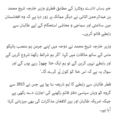
خبر رساں ادارے روئٹرز کے مطابق قطری وزیر خارجہ شیخ محمد
بن عبدالرحمن الثانی نے دیگر ممالک پر زور دیا ہے کہ وہ افغانستان
میں سلامتی اور سماجی و معاشی استحکام کے لیے طالبان سے
رابطے قائم کریں۔
وزیر خارجہ شیخ محمد نے دوحہ میں اپنے جرمن ہم منصب ہائیکو
ماس کے ساتھ ملاقات میں کہا: ’اگر ہم شرائط رکھنا شروع کریں گے
اور رابطے نہیں کریں گے تو ہم ایک خلا چھوڑ رہے ہوں گے اور
سوال یہ ہے کہ اس خلا کو کون پُر کرے گا۔‘
قطر طالبان سے رابطے کا اہم ذریعہ بنا ہوا ہے جس نے 2013 سے
گروہ کو وہاں سیاسی دفتر قائم رکھنے کی اجازت دے رکھی ہے
جبکہ امریکہ طالبان اور بین الافغان مذاکرات کی بھی میزبانی کرتا
آیا ہے۔