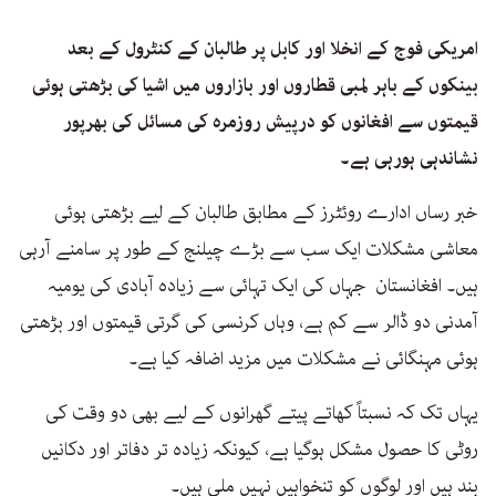
امریکی فوج کے انخلا اور کابل پر طالبان کے کنٹرول کے بعد
بینکوں کے باہر لمبی قطاروں اور بازاروں میں اشیا کی بڑھتی ہوئی
قیمتوں سے افغانوں کو درپیش روزمرہ کی مسائل کی بھرپور
نشاندہی ہورہی ہے۔
خبر رساں ادارے روئٹرز کے مطابق طالبان کے لیے بڑھتی ہوئی
معاشی مشکلات ایک سب سے بڑے چیلنج کے طور پر سامنے آرہی
ہیں۔ افغانستان جہاں کی ایک تہائی سے زیادہ آبادی کی یومیہ
آمدنی دو ڈالر سے کم ہے، وہاں کرنسی کی گرتی قیمتوں اور بڑھتی
ہوئی مہنگائی نے مشکلات میں مزید اضافہ کیا ہے۔
یہاں تک کہ نسبتاً کھاتے پیتے گھرانوں کے لیے بھی دو وقت کی
روٹی کا حصول مشکل ہوگیا ہے، کیونکہ زیادہ تر دفاتر اور دکانیں
بند ہیں اور لوگوں کو تنخواہیں نہیں ملی ہیں۔