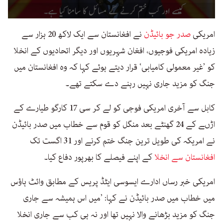
0
seconds
امریکی
صدر جو بائیڈن
نے افغانستان سے ایک لاکھ 20 ہزار سے
of
45
زیادہ امریکی فوجیوں، افغان شہریوں اور دیگر اتحادیوں کے انخلا
seconds
کو ’غیر معمولی کامیابی‘ قرار دیتے ہوئے کہا کہ وہ افغانستان میں
جنگ کو مزید جاری نہیں رہنے دے سکتے تھے۔
کابل سے آخری امریکی فوجی کو لے کر سی 17 کارگو طیارے کے
اڑںے کے 24 گھنٹے بعد منگل کو قوم سے خطاب میں صدر بائیڈن
نے امریکہ کی طویل ترین جنگ ختم کرنے اور 31 اگست تک
افغانستان سے انخلا
کے اپنے فیصلے کا بھرپور دفاع کیا۔
امریکی خبر رساں ادارے ایسوسی ایٹڈ پریس کے مطابق وائٹ ہاؤس
میں خطاب میں صدر بائیڈن نے کہا: ’میں اس ہمیشہ سے جاری
جنگ کو مزید بڑھانے والا نہیں تھا اور نہ ہی کب سے جاری انخلا