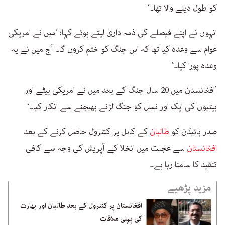
کو طول دینے والا تھا۔‘
انہوں نے اپنے فیصلے کی ذمہ داری لیتے ہوئے کہا: ’میں نے امریکی
عوام سے وعدہ کیا تھا کہ اس جنگ کو ختم کروں گا۔ آج میں نے یہ
وعدہ پورا کیا۔‘
’افغانستان میں 20 سال جنگ کے بعد میں نے امریکی بیٹے اور
بیٹیوں کی ایک اور نسل کو جنگ لڑنے بھیجنے سے انکار کیا۔‘
صدر بائیڈن کو
طالبان
کے کابل پر کنٹرول حاصل کرنے کے بعد
افغانستان
سے عجلت میں انخلا کے آپریش کی وجہ سے کافی
تنقید کا سامنا رہا ہے۔
مزید پڑھیے
افغانستان پر کنٹرول کے بعد طالبان اور بھارت
کی پہلی ملاقات