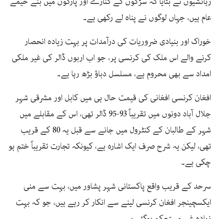
رہائشیوں نے بتایا کہ سڑکوں کے کنارے اور پارکوں میں بنے خیمے
عام ہیں، جہاں لوگوں نے پناہ لے رکھی ہے۔
خوراک اور بنیادی ضروریات کی درآمدات پر بہت زیادہ انحصار
کرنے والے اس ملک کی کرنسی پر، جو اب اربوں ڈالر کی غیر ملکی
امداد سے بھی محروم ہے، مسلسل دباؤ بڑھ رہا ہے۔
افغان کرنسی افغانی کی قیمت حال ہی میں کابل اور مشرقی شہر
جلال آباد دونوں میں تقریباً 93-95 ڈالر تھی، اس کے مقابلے میں
شہر کے طالبان کے کنٹرول میں جانے سے قبل یہ 80 کے قریب
تھی، لیکن یہ شرح صرف ایک اشارہ ہے، کیونکہ تجارت تقریباً ختم ہو
چکی ہے۔
سرحد کے قریب واقع پاکستانی شہر پشاور میں، بہت سے منی
ایکسچینجر افغان کرنسی لینے سے انکار کر رہے ہیں، جو کہ بہت
زیادہ غیر مستحکم ہوگئی ہے۔