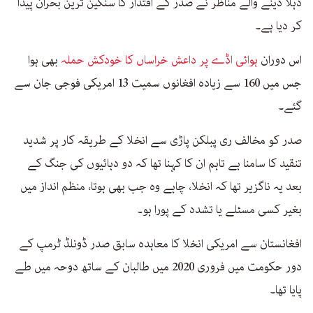
دہلا دینے والے مناظر نے صدر کے اقتدار کا سنگین ترین بحران پیدا
کر دیا ہے۔
اس دوران
ہوائی اڈے پر داعش خراساں کا خودکش حملہ
بھی ہوا
جس میں 160 سے زیادہ افغانوں سمیت 13 امریکی فوجی جان سے
گئے۔
صدر کو مخالف ری پبلکن پاڑی سے انخلا کے طریقہ کار پر شدید
تنقید کا سامنا ہے تاہم ان کا کہنا تھا کہ دو دہائیوں کی جنگ کے
بعد یہ ناگزیر تھا کہ انخلا، چاہے وہ جب بھی ہوتا، منظم انداز میں
بغیر کسی مسئلے یا تشدد کے پورا ہو۔
افغانستان سے امریکی انخلا کا معاہدہ سابق صدر ڈونلڈ ٹرمپ کے
دور حکومت میں فروری 2020 میں طالبان کے ساتھ دوحہ میں طے
پایا تھا۔