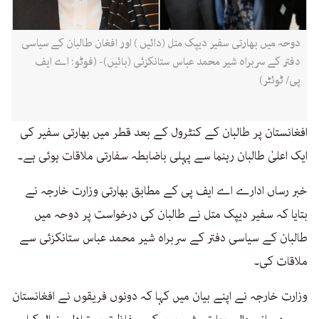
دوحہ میں بھارتی سفیر دیپک متل (دائیں ) اور افغان طالبان کے سیاسی
دفتر کے سربراہ شیر محمد عباس ستانکزئی (بائیں)- (فوٹو: اے ایف
پی/ ٹوئٹر)
افغانستان پر طالبان کے کنٹرول کے بعد قطر میں بھارتی سفیر کی
ایک اعلیٰ طالبان رہنما سے پہلی باضابطہ سفارتی ملاقات ہوئی ہے۔
خبر رساں ادارے اے ایف پی کے مطابق بھارتی وزارت خارجہ نے
بتایا کہ سفیر دیپک متل نے طالبان کی درخواست پر دوحہ میں
طالبان کے سیاسی دفتر کے سربراہ شیر محمد عباس ستانکزئی سے
ملاقات کی۔
وزارت خارجہ نے اپنے بیان میں کہا کہ دونوں فریقوں نے افغانستان