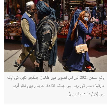
یکم ستمبر 2021 کی اس تصویر میں طالبان جنگجو کابل کی ایک
مارکیٹ سے گزر رہے ہیں جبکہ اکا دکا خریدار بھی نظر آرہے
ہیں (فوٹو: اےا یف پی)