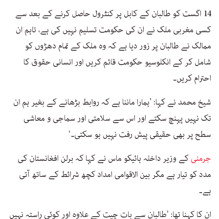
14 اگست کو طالبان کے کابل پر کنٹرول حاصل کرنے کے بعد سے
کسی مغربی ملک نے ان کی حکومت تسلیم نہیں کی ہے، تاہم ان
ممالک نے طالبان پر زور دیا ہے کہ وہ ملک کے تمام دھڑوں کو
شامل کر کے انکلوسیو حکومت قائم کریں اور انسانی حقوق کا
احترام کریں۔
شیخ محمد نے کہا: ’ہمارا ماننا ہے کہ روابط بڑھانے کے بغیر ہم ان
تک نہیں پہنچ سکتے اور اس سے سلامتی اور سماجی و معاشی
سطح پر بھی حقیقی پیش رفت نہیں ہو سکتی۔‘
جرمنی
کے وزیر داخلہ ہائیکو ماس نے کہا کہ برلن افغانستان کی
مدد کو تیار ہے مگر بین الاقوامی امداد کچھ شرائط کے ساتھ آتی
ہے۔
ان کا کہنا تھا: ’طالبان سے بات چیت کے علاوہ اور کوئی راستہ نہیں