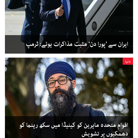
ایران سے ’پورا دن‘ مثبت مذاکرات ہوئے: ٹرمپ
دنیا
اقوام متحدہ ماہرین کو کینیڈا میں سکھ رہنما کو
دھمکیوں پر تشویش