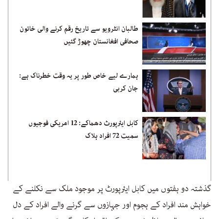
طالبان انٹرویو سے تاریخ رقم کرنے والی خاتون
صحافی افغانستان چھوڑ گئیں
ہمارے لیے خاص طور پر یہ وقت خطرناک ہے:
جان کربی
کابل ایئرپورٹ دھماکے: 12 امریکی فوجیوں
سمیت 72 افراد ہلاک
گذشتہ دو ہفتوں میں کابل ایئرپورٹ پر موجود ملک سے نکلنے کے
خواہش مند افراد کے ہجوم اور جہازوں سے گرنے والے افراد کے دل