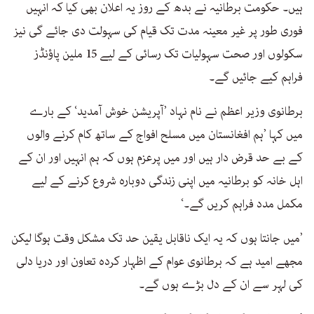
ہیں۔ حکومت برطانیہ نے بدھ کے روز یہ اعلان بھی کیا کہ انہیں
فوری طور پر غیر معینہ مدت تک قیام کی سہولت دی جائے گی نیز
سکولوں اور صحت سہولیات تک رسائی کے لیے 15 ملین پاؤنڈز
فراہم کیے جائیں گے۔
برطانوی وزیر اعظم نے نام نہاد ’آپریشن خوش آمدید‘ کے بارے
میں کہا ’ہم افغانستان میں مسلح افواج کے ساتھ کام کرنے والوں
کے بے حد قرض دار ہیں اور میں پرعزم ہوں کہ ہم انہیں اور ان کے
اہل خانہ کو برطانیہ میں اپنی زندگی دوبارہ شروع کرنے کے لیے
مکمل مدد فراہم کریں گے۔‘
’میں جانتا ہوں کہ یہ ایک ناقابل یقین حد تک مشکل وقت ہوگا لیکن
مجھے امید ہے کہ برطانوی عوام کے اظہار کردہ تعاون اور دریا دلی
کی لہر سے ان کے دل بڑے ہوں گے۔