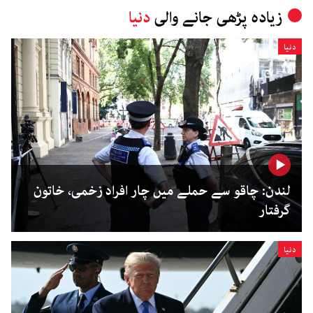
زیادہ پڑھی جانے والی
دنیا
دنیا
لندن: چاقو سے حملے میں چار افراد زخمی، خاتون
گرفتار
دنیا