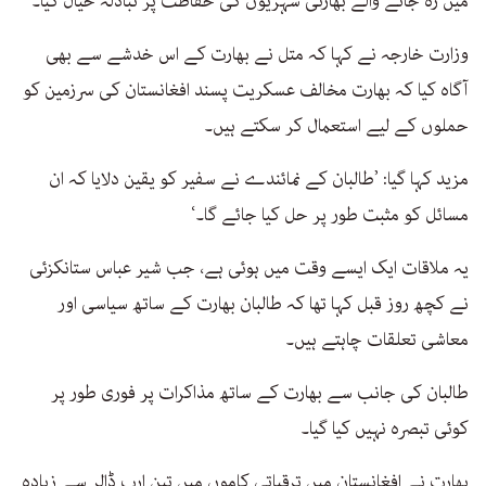
میں رہ جانے والے بھارتی شہریوں کی حفاظت پر تبادلہ خیال کیا۔
وزارت خارجہ نے کہا کہ متل نے بھارت کے اس خدشے سے بھی
آگاہ کیا کہ بھارت مخالف عسکریت پسند افغانستان کی سرزمین کو
حملوں کے لیے استعمال کر سکتے ہیں۔
مزید کہا گیا: ’طالبان کے نمائندے نے سفیر کو یقین دلایا کہ ان
مسائل کو مثبت طور پر حل کیا جائے گا۔‘
یہ ملاقات ایک ایسے وقت میں ہوئی ہے، جب شیر عباس ستانکزئی
نے کچھ روز قبل کہا تھا کہ طالبان بھارت کے ساتھ سیاسی اور
معاشی تعلقات چاہتے ہیں۔
طالبان کی جانب سے بھارت کے ساتھ مذاکرات پر فوری طور پر
کوئی تبصرہ نہیں کیا گیا۔
بھارت نے افغانستان میں ترقیاتی کاموں میں تین ارب ڈالر سے زیادہ